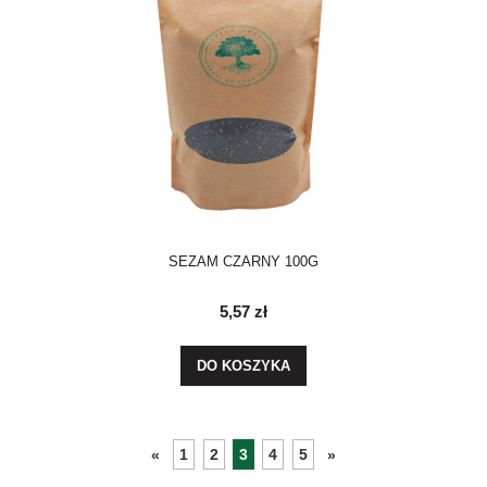
SEZAM CZARNY 100G
5,57 zł
DO KOSZYKA
1
2
3
4
5
«
»