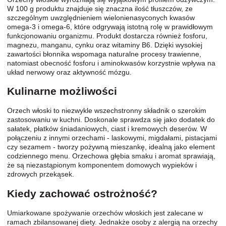
W 100 g produktu znajduje się znaczna ilość tłuszczów, ze
szczególnym uwzględnieniem wielonienasyconych kwasów
omega-3 i omega-6, które odgrywają istotną rolę w prawidłowym
funkcjonowaniu organizmu. Produkt dostarcza również fosforu,
magnezu, manganu, cynku oraz witaminy B6. Dzięki wysokiej
zawartości błonnika wspomaga naturalne procesy trawienne,
natomiast obecność fosforu i aminokwasów korzystnie wpływa na
układ nerwowy oraz aktywność mózgu.
Kulinarne możliwości
Orzech włoski to niezwykle wszechstronny składnik o szerokim
zastosowaniu w kuchni. Doskonale sprawdza się jako dodatek do
sałatek, płatków śniadaniowych, ciast i kremowych deserów. W
połączeniu z innymi orzechami - laskowymi, migdałami, pistacjami
czy sezamem - tworzy pożywną mieszankę, idealną jako element
codziennego menu. Orzechowa głębia smaku i aromat sprawiają,
że są niezastąpionym komponentem domowych wypieków i
zdrowych przekąsek.
Kiedy zachować ostrożność?
Umiarkowane spożywanie orzechów włoskich jest zalecane w
ramach zbilansowanej diety. Jednakże osoby z alergią na orzechy