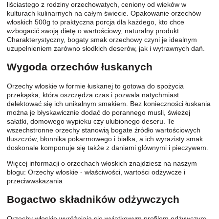
liściastego z rodziny orzechowatych, ceniony od wieków w
kulturach kulinarnych na całym świecie. Opakowanie orzechów
włoskich 500g to praktyczna porcja dla każdego, kto chce
wzbogacić swoją dietę o wartościowy, naturalny produkt.
Charakterystyczny, bogaty smak orzechowy czyni je idealnym
uzupełnieniem zarówno słodkich deserów, jak i wytrawnych dań.
Wygoda orzechów łuskanych
Orzechy włoskie w formie łuskanej to gotowa do spożycia
przekąska, która oszczędza czas i pozwala natychmiast
delektować się ich unikalnym smakiem. Bez konieczności łuskania
można je błyskawicznie dodać do porannego musli, świeżej
sałatki, domowego wypieku czy ulubionego deseru. Te
wszechstronne orzechy stanowią bogate źródło wartościowych
tłuszczów, błonnika pokarmowego i białka, a ich wyrazisty smak
doskonale komponuje się także z daniami głównymi i pieczywem.
Więcej informacji o orzechach włoskich znajdziesz na naszym
blogu: Orzechy włoskie - właściwości, wartości odżywcze i
przeciwwskazania
Bogactwo składników odżywczych
Orzechy włoskie wyróżniają się wyjątkowym profilem odżywczym.