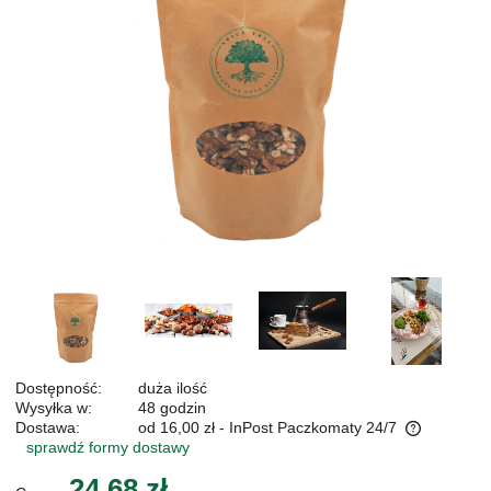
Dostępność:
duża ilość
Wysyłka w:
48 godzin
Dostawa:
od 16,00 zł
- InPost Paczkomaty 24/7
sprawdź formy dostawy
Cena nie zawiera ewentualnych kosztów płatności
24,68 zł