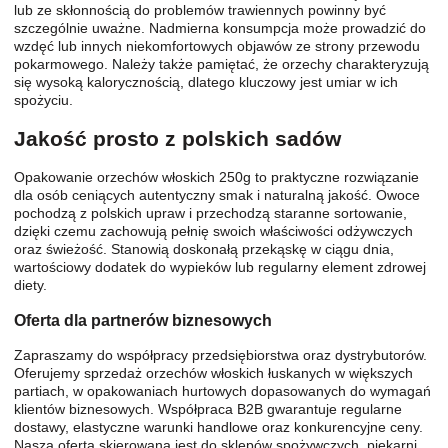
lub ze skłonnością do problemów trawiennych powinny być
szczególnie uważne. Nadmierna konsumpcja może prowadzić do
wzdęć lub innych niekomfortowych objawów ze strony przewodu
pokarmowego. Należy także pamiętać, że orzechy charakteryzują
się wysoką kalorycznością, dlatego kluczowy jest umiar w ich
spożyciu.
Jakość prosto z polskich sadów
Opakowanie orzechów włoskich 250g to praktyczne rozwiązanie
dla osób ceniących autentyczny smak i naturalną jakość. Owoce
pochodzą z polskich upraw i przechodzą staranne sortowanie,
dzięki czemu zachowują pełnię swoich właściwości odżywczych
oraz świeżość. Stanowią doskonałą przekąskę w ciągu dnia,
wartościowy dodatek do wypieków lub regularny element zdrowej
diety.
Oferta dla partnerów biznesowych
Zapraszamy do współpracy przedsiębiorstwa oraz dystrybutorów.
Oferujemy sprzedaż orzechów włoskich łuskanych w większych
partiach, w opakowaniach hurtowych dopasowanych do wymagań
klientów biznesowych. Współpraca B2B gwarantuje regularne
dostawy, elastyczne warunki handlowe oraz konkurencyjne ceny.
Nasza oferta skierowana jest do sklepów spożywczych, piekarni,