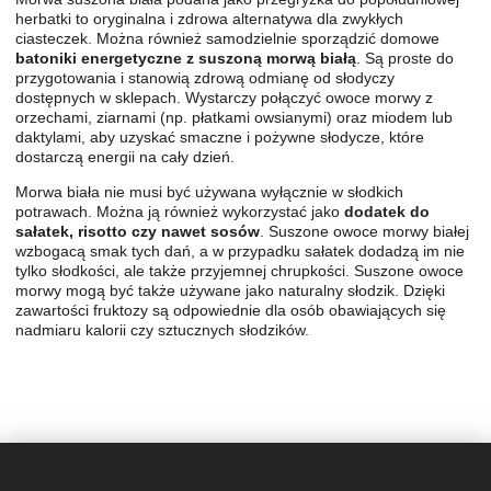
herbatki to oryginalna i zdrowa alternatywa dla zwykłych
ciasteczek. Można również samodzielnie sporządzić domowe
batoniki energetyczne z suszoną morwą białą
. Są proste do
przygotowania i stanowią zdrową odmianę od słodyczy
dostępnych w sklepach. Wystarczy połączyć owoce morwy z
orzechami, ziarnami (np. płatkami owsianymi) oraz miodem lub
daktylami, aby uzyskać smaczne i pożywne słodycze, które
dostarczą energii na cały dzień.
Morwa biała nie musi być używana wyłącznie w słodkich
potrawach. Można ją również wykorzystać jako
dodatek do
sałatek, risotto czy nawet sosów
. Suszone owoce morwy białej
wzbogacą smak tych dań, a w przypadku sałatek dodadzą im nie
tylko słodkości, ale także przyjemnej chrupkości. Suszone owoce
morwy mogą być także używane jako naturalny słodzik. Dzięki
zawartości fruktozy są odpowiednie dla osób obawiających się
nadmiaru kalorii czy sztucznych słodzików.