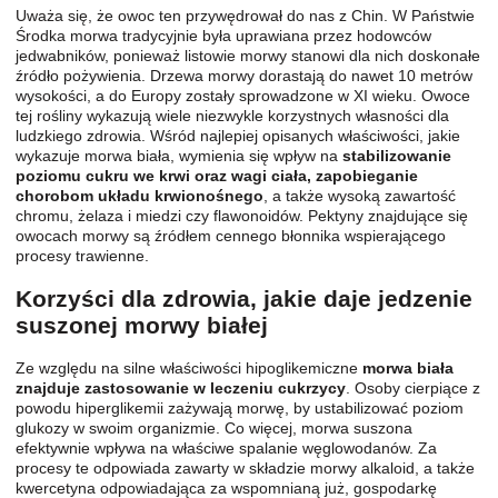
Uważa się, że owoc ten przywędrował do nas z Chin. W Państwie
Środka morwa tradycyjnie była uprawiana przez hodowców
jedwabników, ponieważ listowie morwy stanowi dla nich doskonałe
źródło pożywienia. Drzewa morwy dorastają do nawet 10 metrów
wysokości, a do Europy zostały sprowadzone w XI wieku. Owoce
tej rośliny wykazują wiele niezwykle korzystnych własności dla
ludzkiego zdrowia. Wśród najlepiej opisanych właściwości, jakie
wykazuje morwa biała, wymienia się wpływ na
stabilizowanie
poziomu cukru we krwi oraz wagi ciała, zapobieganie
chorobom układu krwionośnego
, a także wysoką zawartość
chromu, żelaza i miedzi czy flawonoidów. Pektyny znajdujące się
owocach morwy są źródłem cennego błonnika wspierającego
procesy trawienne.
Korzyści dla zdrowia, jakie daje jedzenie
suszonej morwy białej
Ze względu na silne właściwości hipoglikemiczne
morwa biała
znajduje zastosowanie w leczeniu cukrzycy
. Osoby cierpiące z
powodu hiperglikemii zażywają morwę, by ustabilizować poziom
glukozy w swoim organizmie. Co więcej, morwa suszona
efektywnie wpływa na właściwe spalanie węglowodanów. Za
procesy te odpowiada zawarty w składzie morwy alkaloid, a także
kwercetyna odpowiadająca za wspomnianą już, gospodarkę