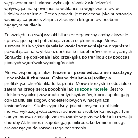
węglowodanami. Morwa wykazuje również właściwości
wpływające na spowolnienie wchłaniania węglowodanów w
ludzkim organizmie. Z tego powodu jest zalecana jako substancja
wspierająca proces zbijania zbędnych kilogramów osobom
będącym na diecie.
Ze względu na swój wysoki bilans energetyczny osoby aktywnie
uprawiające sport potrzebują źródła suplementacji. Morwa
suszona biała wykazuje
właściwości wzmacniające organizm
i
pozwalające na szybkie uzupełnienie niedoborów energetycznych.
Sprawdzi się doskonale jako przekąska po treningu czy podczas
pieszych wędrówek wysokogórskich.
Morwa wspomaga także
leczenie i przeciwdziałanie miażdżycy
i chorobie Alzheimera
. Opisano działanie tej rośliny w
profilaktyce chorób układu krążenia. Morwa korzystnie oddziałuje
zatem na pracę serca podobnie jak
suszone morele
. Jest to
efektem wysokiej zawartości antyoksydantów, które zapobiegają
odkładaniu się złogów cholesterolowych w naczyniach
krwionośnych. Z kolei cyjanidyny, jakimi nasycona jest biała
morwa, wykazują właściwości ochronne śródbłonka mózgu. Tym
samym morwa znajduje zastosowanie w przeciwdziałaniu rozwoju
choroby Alzheimera, zapobiegając mikrouszkodzeniom mózgu,
prowadzącym do rozwoju tego schorzenia.