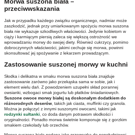
Morwa suszona biała –
przeciwwskazania
Jak w przypadku każdego związku organicznego, nadmiar może
zaszkodzić, jednak przy umiarkowanym spożyciu morwa suszona
biała nie wykazuje szkodliwych właściwości. Jedynie kobietom w
ciąży i karmiącym piersią zaleca się większą ostrożność we
wprowadzaniu morwy do swojej diety. Również cukrzycy, pomimo
dobroczynnych właściwości, jakimi cechuje się morwa, powinni
skonsultować jej spożywanie z lekarzem prowadzącym.
Zastosowanie suszonej morwy w kuchni
Słodka i delikatna w smaku morwa suszona biała znajduje
zastosowanie zarówno jako przekąska sama w sobie, jak i
element wielu dań. Z powodzeniem uzupełni skład porannej
owsianki, wzbogaci smak jogurtu lub płatków śniadaniowych.
Suszone owoce morwy białej są doskonałym dodatkiem do
różnorodnych deserów
, takich jak ciasta, muffinki czy granola.
Można je połączyć z innymi suszonymi owocami, takimi jak
rodzynki sułtanki
, co doda danym potrawom słodkości i
oryginalności. Ponadto morwa świetnie komponuje się z gorzkim
smakiem czekolady lub orzechów.
Morwa suszona biała podana jako przegryzka do popołudniowej