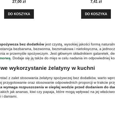
27,00 zł
7,41 zł
DO KOSZYKA
DO KOSZYKA
 spożywcza bez dodatków
jest czystą, wysokiej jakości formą natural
ubstancja bezbarwna, bezwonna, bezsmakowa i nietoksyczna, a jednocz
ia w przemyśle spożywczym. Jest głównym składnikiem galaretek, deseró
morwą
. Dodaje się ją także do mięs w celu nadania im odpowiedniej k
we wykorzystanie żelatyny w kuchni
stać z zalet stosowania żelatyny spożywczej bez dodatków, warto wpro
ej przygotowanie oraz stosowanie odpowiednich proporcji w trakcie pr
a wymaga rozpuszczenia w cieplej wodzie przed dodaniem do da
akich jak ananas, kiwi czy papaja, które mogą wpływać na jej właściw
 i daniami.