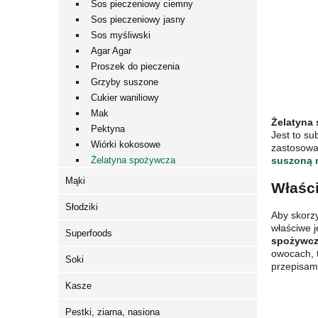
Sos pieczeniowy ciemny
Sos pieczeniowy jasny
Sos myśliwski
Agar Agar
Proszek do pieczenia
Grzyby suszone
Cukier waniliowy
Mak
Żelatyna
Pektyna
Jest to s
Wiórki kokosowe
zastosowan
Żelatyna spożywcza
suszoną 
Mąki
Właści
Słodziki
Aby skorzy
właściwe j
Superfoods
spożywcz
owocach, t
Soki
przepisami
Kasze
Pestki, ziarna, nasiona