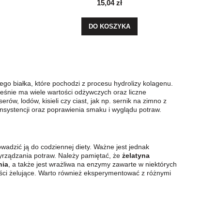
15,04 zł
DO KOSZYKA
nego białka, które pochodzi z procesu hydrolizy kolagenu.
eśnie ma wiele wartości odżywczych oraz liczne
w, lodów, kisieli czy ciast, jak np. sernik na zimno z
onsystencji oraz poprawienia smaku i wyglądu potraw.
wadzić ją do codziennej diety. Ważne jest jednak
zyrządzania potraw. Należy pamiętać, że
żelatyna
nia
, a także jest wrażliwa na enzymy zawarte w niektórych
ości żelujące. Warto również eksperymentować z różnymi