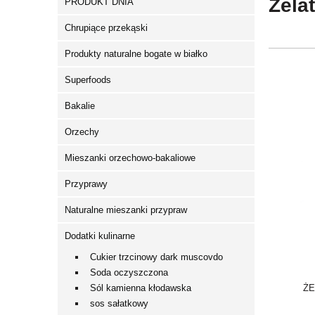
Żela
PRODUKT DNIA
Chrupiące przekąski
Produkty naturalne bogate w białko
Superfoods
Bakalie
Orzechy
Mieszanki orzechowo-bakaliowe
Przyprawy
Naturalne mieszanki przypraw
Dodatki kulinarne
Cukier trzcinowy dark muscovdo
Soda oczyszczona
Sól kamienna kłodawska
ŻE
sos sałatkowy