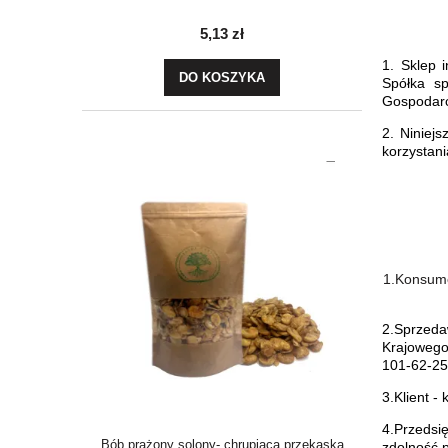
5,13 zł
1. Sklep 
DO KOSZYKA
Spółka s
Gospodar
2. Niniej
korzystan
1.Konsume
2.Sprzeda
Krajowego
101-62-2
3.Klient 
4.Przedsi
Bób prażony solony- chrupiącą przekąska
zdolność 