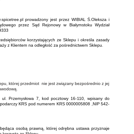
e
spicetree.pl
prowadzony jest przez
WIBIAL
Ś.Oleksza i
Sądowego przez Sąd Rejonowy w Białymstoku Wydział
9333
edsiębiorców korzystających ze Sklepu i określa zasady
aży z Klientem na odległość za pośrednictwem Sklepu.
, której przedmiot nie jest związany bezpośrednio z jej
zawodową.
zy ul. Przemysłowa 7, kod pocztowy 16-110, wpisany do
podarczy KRS pod numerem KRS 0000005808 ,NIP 542-
iebędąca osobą prawną, której odrębna ustawa przyznaje
 korzysta ze Sklepu.