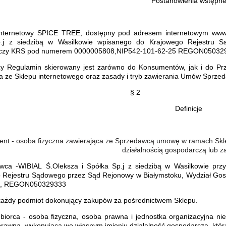
Postanowienia wstępn
internetowy
SPICE TREE
, dostępny pod adresem internetowym
www.
p.j z siedzibą w Wasilkowie wpisanego do Krajowego Rejestru 
czy KRS pod numerem 0000005808,NIP542-101-62-25 REGON05032
szy Regulamin skierowany jest zarówno do Konsumentów, jak i do Prz
ia ze Sklepu internetowego oraz zasady i tryb zawierania Umów Sprzed
§ 2
Definicje
nt - osoba fizyczna zawierająca ze Sprzedawcą umowę w ramach Sklepu
działalnością gospodarczą lub 
wca -
WIBIAL
Ś.Oleksza i Spółka
S
p.j z siedzibą w Wasilkowie pr
 Rejestru Sądowego przez Sąd Rejonowy w
Białymstoku,
Wydział Gos
5, REGON050329333
- każdy podmiot dokonujący zakupów za pośrednictwem Sklepu.
ębiorca - osoba fizyczna, osoba prawna i jednostka organizacyjna n
prawną, wykonująca we własnym imieniu działalność gospodarczą, która