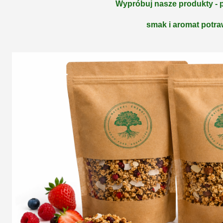
W
ypróbuj nasze produkty - 
smak i aromat potra