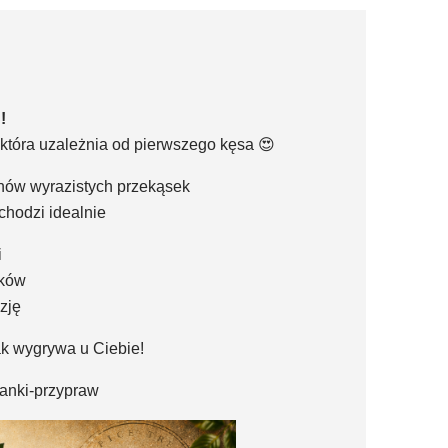
!
 która uzależnia od pierwszego kęsa 😍
nów wyrazistych przekąsek
chodzi idealnie
i
tków
zję
ak wygrywa u Ciebie!
szanki-przypraw