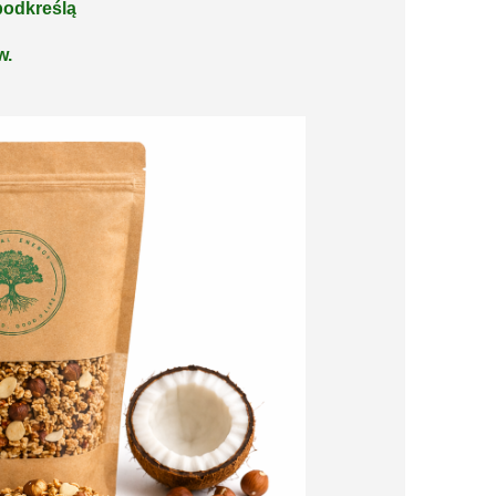
podkreślą
w.