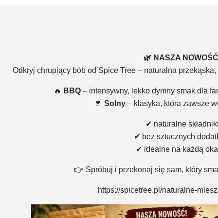
🌿 NASZA NOWOŚĆ
Odkryj chrupiący bób od Spice Tree – naturalna przekąska,
🔥
BBQ
– intensywny, lekko dymny smak dla fa
🧂
Solny
– klasyka, która zawsze w
✔ naturalne składnik
✔ bez sztucznych doda
✔ idealne na każdą oka
👉 Spróbuj i przekonaj się sam, który sm
https://spicetree.pl/naturalne-mie