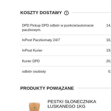
KOSZTY DOSTAWY
DPD Pickup DPD odbiór w punkcie/automacie
14,
CENA NIE ZAWIERA EWEN
paczkowym.
KOSZTÓW PŁATNOŚCI
InPost Paczkomaty 24/7
16,
InPost Kurier
19,
Kurier DPD
20,
odbiór osobisty
0
PRODUKTY POWIĄZANE
PESTKI SŁONECZNIKA
ŁUSKANEGO 1KG