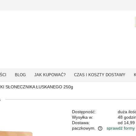
ŚCI
BLOG
JAK KUPOWAĆ?
CZAS I KOSZTY DOSTAWY
KI SŁONECZNIKA ŁUSKANEGO 250g
G
Dostępność:
duża iloś
Wysyłka w:
48 godzi
Dostawa:
od 14,99 
paczkowym.
sprawdź formy