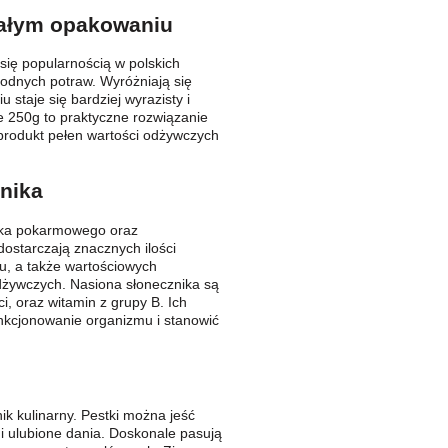
małym opakowaniu
 się popularnością w polskich
odnych potraw. Wyróżniają się
staje się bardziej wyrazisty i
e 250g to praktyczne rozwiązanie
produkt pełen wartości odżywczych
nika
nika pokarmowego oraz
ostarczają znacznych ilości
ku, a także wartościowych
dżywczych. Nasiona słonecznika są
, oraz witamin z grupy B. Ich
kcjonowanie organizmu i stanowić
ik kulinarny. Pestki można jeść
 ulubione dania. Doskonale pasują