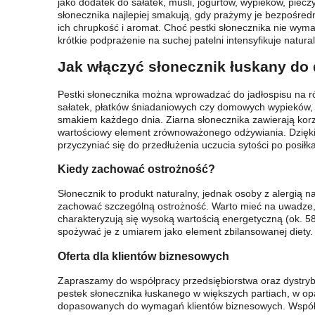
jako dodatek do sałatek, musli, jogurtów, wypieków, piec
słonecznika najlepiej smakują, gdy prażymy je bezpośre
ich chrupkość i aromat. Choć pestki słonecznika nie wyma
krótkie podprażenie na suchej patelni intensyfikuje natur
Jak włączyć słonecznik łuskany do 
Pestki słonecznika można wprowadzać do jadłospisu na r
sałatek, płatków śniadaniowych czy domowych wypieków, 
smakiem każdego dnia. Ziarna słonecznika zawierają korz
wartościowy element zrównoważonego odżywiania. Dzięki
przyczyniać się do przedłużenia uczucia sytości po posiłk
Kiedy zachować ostrożność?
Słonecznik to produkt naturalny, jednak osoby z alergią 
zachować szczególną ostrożność. Warto mieć na uwadze, 
charakteryzują się wysoką wartością energetyczną (ok. 5
spożywać je z umiarem jako element zbilansowanej diety.
Oferta dla klientów biznesowych
Zapraszamy do współpracy przedsiębiorstwa oraz dystry
pestek słonecznika łuskanego w większych partiach, w o
dopasowanych do wymagań klientów biznesowych. Współ