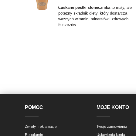
Łuskane pestki słonecznika
to mały, ale
potężny składnik diety, który dostarcza
ważnych witamin, minerałów i zdrowych
tłuszczów.
POMOC
MOJE KONTO
Zwroty i reklamacje
Twoje zamówienia
Regulamin
Ustawienia konta