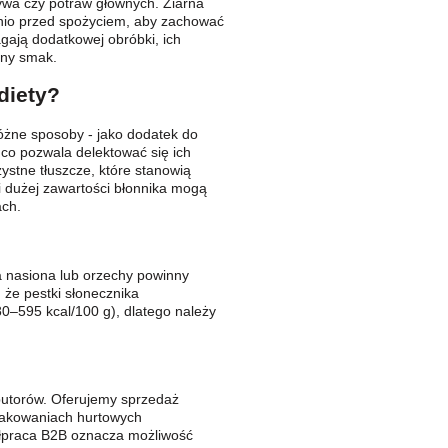
zywa czy potraw głównych. Ziarna
dnio przed spożyciem, aby zachować
gają dodatkowej obróbki, ich
alny smak.
diety?
óżne sposoby - jako dodatek do
co pozwala delektować się ich
ystne tłuszcze, które stanowią
 dużej zawartości błonnika mogą
ach.
na nasiona lub orzechy powinny
że pestki słonecznika
80–595 kcal/100 g), dlatego należy
butorów. Oferujemy sprzedaż
pakowaniach hurtowych
praca B2B oznacza możliwość