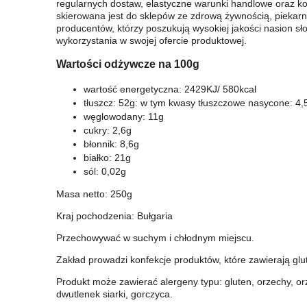
regularnych dostaw, elastyczne warunki handlowe oraz k
skierowana jest do sklepów ze zdrową żywnością, piekarni
producentów, którzy poszukują wysokiej jakości nasion s
wykorzystania w swojej ofercie produktowej.
Wartości odżywcze na 100g
wartość energetyczna: 2429KJ/ 580kcal
tłuszcz: 52g: w tym kwasy tłuszczowe nasycone: 4,
węglowodany: 11g
cukry: 2,6g
błonnik: 8,6g
białko: 21g
sól: 0,02g
Masa netto: 250g
Kraj pochodzenia: Bułgaria
Przechowywać w suchym i chłodnym miejscu.
Zakład prowadzi konfekcje produktów, które zawierają glu
Produkt może zawierać alergeny typu: gluten, orzechy, or
dwutlenek siarki, gorczyca.