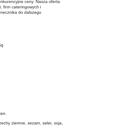
onkurencyjne ceny. Nasza oferta
, firm cateringowych i
łonecznika do dalszego
5g
ten.
zechy ziemne, sezam, seler, soja,