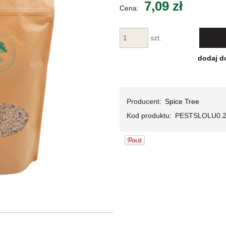
7,09 zł
Cena:
Cena nie zawiera ewentualnych kosztów
płatności
szt.
dodaj d
Producent:
Spice Tree
Kod produktu:
PESTSLOLU0.