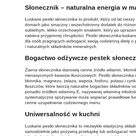
Słonecznik – naturalna energia w 
Łuskane pestki słonecznika to produkt, który od lat cieszy
domach jako smaczny i wszechstronny dodatek do różnor
subtelnym, lekko orzechowym smakiem, który po uprażeniu 
nabiera przyjemnej chrupkości. Pestki słonecznika łuskan
dla osób pragnących wzbogacić swoją codzienną dietę o 
i naturalnych składników mineralnych.
Bogactwo odżywcze pestek słonecz
Ziarna słonecznika stanowią cenne źródło witamin, błon
nienasyconych kwasów tłuszczowych. Pestki słonecznika d
błonnika, magnezu, żelaza, wapnia, fosforu, potasu i cyn
tłuszczów, które tworzą naturalne bogactwo składników o
ponadto źródłem witaminy E, nazywanej witaminą młodości
systematyczne spożywanie może wspierać prawidłowe fun
cenne uzupełnienie codziennego menu.
Uniwersalność w kuchni
Łuskane pestki słonecznika to niezwykle elastyczny składn
samodzielnie jako pożywną przekąskę lub wzbogacać nimi