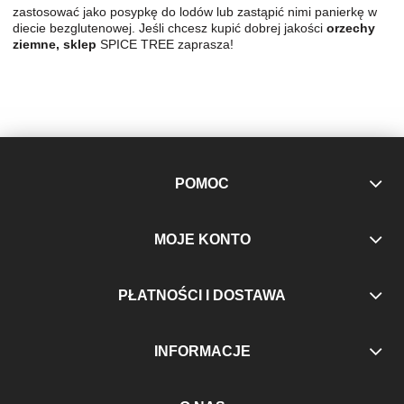
zastosować jako posypkę do lodów lub zastąpić nimi panierkę w
diecie bezglutenowej. Jeśli chcesz kupić dobrej jakości
orzechy
ziemne, sklep
SPICE TREE zaprasza!
POMOC
MOJE KONTO
PŁATNOŚCI I DOSTAWA
INFORMACJE