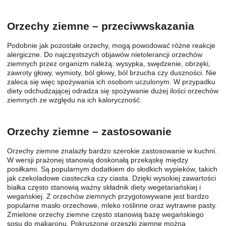
Orzechy ziemne – przeciwwskazania
Podobnie jak pozostałe orzechy, mogą powodować różne reakcje
alergiczne. Do najczęstszych objawów nietolerancji orzechów
ziemnych przez organizm należą: wysypka, swędzenie, obrzęki,
zawroty głowy, wymioty, ból głowy, ból brzucha czy duszności. Nie
zaleca się więc spożywania ich osobom uczulonym. W przypadku
diety odchudzającej odradza się spożywanie dużej ilości orzechów
ziemnych ze względu na ich kaloryczność.
Orzechy ziemne – zastosowanie
Orzechy ziemne znalazły bardzo szerokie zastosowanie w kuchni.
W wersji prażonej stanowią doskonałą przekąskę między
posiłkami. Są popularnym dodatkiem do słodkich wypieków, takich
jak czekoladowe ciasteczka czy ciasta. Dzięki wysokiej zawartości
białka często stanowią ważny składnik diety wegetariańskiej i
wegańskiej. Z orzechów ziemnych przygotowywane jest bardzo
popularne masło orzechowe, mleko roślinne oraz wytrawne pasty.
Zmielone orzechy ziemne często stanowią bazę wegańskiego
sosu do makaronu. Pokruszone orzeszki ziemne można