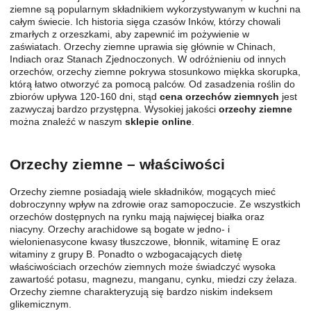
ziemne są popularnym składnikiem wykorzystywanym w kuchni na
całym świecie. Ich historia sięga czasów Inków, którzy chowali
zmarłych z orzeszkami, aby zapewnić im pożywienie w
zaświatach. Orzechy ziemne uprawia się głównie w Chinach,
Indiach oraz Stanach Zjednoczonych. W odróżnieniu od innych
orzechów, orzechy ziemne pokrywa stosunkowo miękka skorupka,
którą łatwo otworzyć za pomocą palców. Od zasadzenia roślin do
zbiorów upływa 120-160 dni, stąd
cena orzechów ziemnych
jest
zazwyczaj bardzo przystępna. Wysokiej jakości
orzechy ziemne
można znaleźć w naszym
sklepie online
.
Orzechy ziemne – właściwości
Orzechy ziemne posiadają wiele składników, mogących mieć
dobroczynny wpływ na zdrowie oraz samopoczucie. Ze wszystkich
orzechów dostępnych na rynku mają najwięcej białka oraz
niacyny. Orzechy arachidowe są bogate w jedno- i
wielonienasycone kwasy tłuszczowe, błonnik, witaminę E oraz
witaminy z grupy B. Ponadto o wzbogacających dietę
właściwościach orzechów ziemnych może świadczyć wysoka
zawartość potasu, magnezu, manganu, cynku, miedzi czy żelaza.
Orzechy ziemne charakteryzują się bardzo niskim indeksem
glikemicznym.