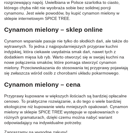
rozgrzewający napój. Uwielbiana w Polsce szarlotka to ciasto,
którego chyba nikt nie wyobraża sobie bez solidnej porcji
cynamonu. Jest wiele powodów, by kupić cynamon mielony w
sklepie internetowym SPICE TREE.
Cynamon mielony – sklep online
Cynamon wspaniale pasuje nie tylko do słodkich dań, ale także do
wytrawnych. To jedna z najpopularniejszych przypraw kuchni
indyjskiej, która ciekawie uwydatnia smak dań, nawet tych z
dodatkiem mięsa lub ryb. Warto otworzyć się w swojej kuchni na
nowe połączenia smaków, które pomaga stworzyć cynamon
mielony. Przeciwwskazania do stosowania tej przyprawy pojawiają
się zwłaszcza wśród osób z chorobami układu pokarmowego.
Cynamon mielony – cena
Przyprawy kupowane w większych ilościach są bardziej opłacalne
cenowo. To praktyczne rozwiązanie, a do tego o wiele bardziej
ekologiczne niż kupowanie wielu mniejszych opakowań. Cynamon
mielony w sklepie SPICE TREE występuje w opakowaniach o
różnych gramaturach, dzięki czemu można nabyć wariant
odpowiadający na indywidualne potrzeby.
Zapraszamy na wygodne zakupy!