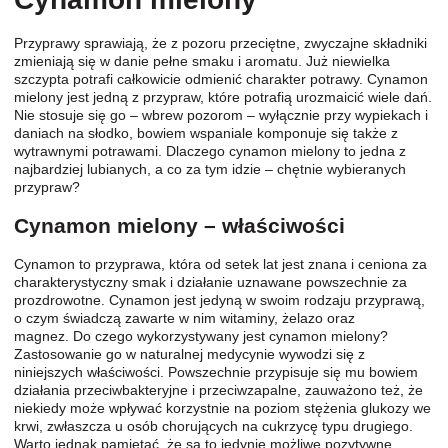
Przyprawy sprawiają, że z pozoru przeciętne, zwyczajne składniki
zmieniają się w danie pełne smaku i aromatu. Już niewielka
szczypta potrafi całkowicie odmienić charakter potrawy. Cynamon
mielony jest jedną z przypraw, które potrafią urozmaicić wiele dań.
Nie stosuje się go – wbrew pozorom – wyłącznie przy wypiekach i
daniach na słodko, bowiem wspaniale komponuje się także z
wytrawnymi potrawami. Dlaczego cynamon mielony to jedna z
najbardziej lubianych, a co za tym idzie – chętnie wybieranych
przypraw?
Cynamon mielony – właściwości
Cynamon to przyprawa, która od setek lat jest znana i ceniona za
charakterystyczny smak i działanie uznawane powszechnie za
prozdrowotne. Cynamon jest jedyną w swoim rodzaju przyprawą,
o czym świadczą zawarte w nim witaminy, żelazo oraz
magnez. Do czego wykorzystywany jest cynamon mielony?
Zastosowanie go w naturalnej medycynie wywodzi się z
niniejszych właściwości. Powszechnie przypisuje się mu bowiem
działania przeciwbakteryjne i przeciwzapalne, zauważono też, że
niekiedy może wpływać korzystnie na poziom stężenia glukozy we
krwi, zwłaszcza u osób chorujących na cukrzycę typu drugiego.
Warto jednak pamiętać, że są to jedynie możliwe pozytywne