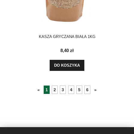
KASZA GRYCZANA BIAŁA 1KG
8,40 zł
DO KOSZYKA
1
2
3
4
5
6
«
»