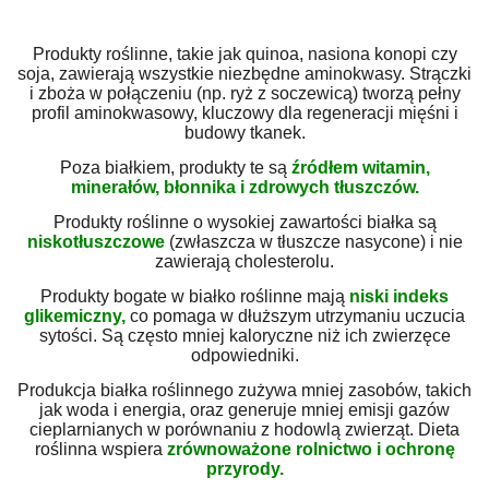
Produkty roślinne, takie jak quinoa, nasiona konopi czy
soja, zawierają wszystkie niezbędne aminokwasy. Strączki
i zboża w połączeniu (np. ryż z soczewicą) tworzą pełny
profil aminokwasowy, kluczowy dla regeneracji mięśni i
budowy tkanek.
Poza białkiem, produkty te są
źródłem witamin,
minerałów, błonnika i zdrowych tłuszczów.
Produkty roślinne o wysokiej zawartości białka są
niskotłuszczowe
(zwłaszcza w tłuszcze nasycone) i nie
zawierają cholesterolu.
Produkty bogate w białko roślinne mają
niski indeks
glikemiczny,
co pomaga w dłuższym utrzymaniu uczucia
sytości. Są często mniej kaloryczne niż ich zwierzęce
odpowiedniki.
Produkcja białka roślinnego zużywa mniej zasobów, takich
jak woda i energia, oraz generuje mniej emisji gazów
cieplarnianych w porównaniu z hodowlą zwierząt. Dieta
roślinna wspiera
zrównoważone rolnictwo i ochronę
przyrody.