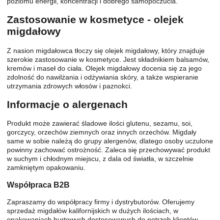
poziomu energii, koncentracji i dobrego samopoczucia.
Zastosowanie w kosmetyce - olejek
migdałowy
Z nasion migdałowca tłoczy się olejek migdałowy, który znajduje
szerokie zastosowanie w kosmetyce. Jest składnikiem balsamów,
kremów i maseł do ciała. Olejek migdałowy docenia się za jego
zdolność do nawilżania i odżywiania skóry, a także wspieranie
utrzymania zdrowych włosów i paznokci.
Informacje o alergenach
Produkt może zawierać śladowe ilości glutenu, sezamu, soi,
gorczycy, orzechów ziemnych oraz innych orzechów. Migdały
same w sobie należą do grupy alergenów, dlatego osoby uczulone
powinny zachować ostrożność. Zaleca się przechowywać produkt
w suchym i chłodnym miejscu, z dala od światła, w szczelnie
zamkniętym opakowaniu.
Współpraca B2B
Zapraszamy do współpracy firmy i dystrybutorów. Oferujemy
sprzedaż migdałów kalifornijskich w dużych ilościach, w
opakowaniach hurtowych dostosowanych do potrzeb klientów