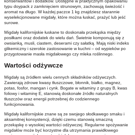
konserwantów i dodatków. Dostępne w praktycznym opakowaniu
typu doypack z zamknięciem strunowym, zachowują świeżość i
aromat na długo. W każdej paczce 1 kg znajdziesz starannie
wyselekcjonowane migdały, które można łuskać, prażyć lub jeść
surowe.
Migdały kalifornijskie łuskane to doskonała przekąska między
posiłkami oraz dodatek do wielu dań. Świetnie komponują się z
owsianką, musli, ciastem, deserami czy sałatką. Mają niski indeks
glikemiczny i szerokie zastosowanie w kuchni – od wypieków po
przygotowanie masła migdałowego czy mleka roślinnego.
Wartości odżywcze
Migdały są źródłem wielu cennych składników odżywczych.
Zawierają zdrowe kwasy tłuszczowe, błonnik, białko, magnez,
potas, fosfor, mangan i cynk. Bogate w witaminy z grupy B, kwas
foliowy i witaminę E, stanowią doskonałe źródło naturalnych
tłuszczów oraz energii potrzebnej do codziennego
funkcjonowania.
Migdały kalifornijskie znane są ze swojego słodkawego smaku i
aksamitnej konsystencji, dzięki czemu stanowią smaczną
przekąskę o wysokiej wartości odżywczej. Regularne spożywanie
migdałów może być korzystne dla utrzymania prawidłowego