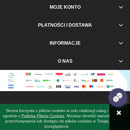
MOJE KONTO
PŁATNOŚCI I DOSTAWA
INFORMACJE
O NAS
Strona korzysta z plików cookies w celu realizacji usług i
zgodnie z
Polityką Plików Cookies
. Możesz określić warunki
POKAŻ PEŁNĄ WERSJĘ STRONY
przechowywania lub dostępu do plików cookies w Twojej
przeglądarce.
Sklep internetowy Shoper Premium