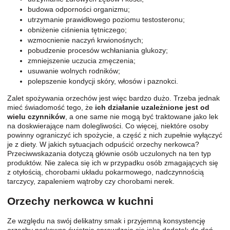
budowa odporności organizmu;
utrzymanie prawidłowego poziomu testosteronu;
obniżenie ciśnienia tętniczego;
wzmocnienie naczyń krwionośnych;
pobudzenie procesów wchłaniania glukozy;
zmniejszenie uczucia zmęczenia;
usuwanie wolnych rodników;
polepszenie kondycji skóry, włosów i paznokci.
Zalet spożywania orzechów jest więc bardzo dużo. Trzeba jednak
mieć świadomość tego, że
ich działanie uzależnione jest od
wielu czynników
, a one same nie mogą być traktowane jako lek
na doskwierające nam dolegliwości. Co więcej, niektóre osoby
powinny ograniczyć ich spożycie, a część z nich zupełnie wyłączyć
je z diety. W jakich sytuacjach odpuścić orzechy nerkowca?
Przeciwwskazania dotyczą głównie osób uczulonych na ten typ
produktów. Nie zaleca się ich w przypadku osób zmagających się
z otyłością, chorobami układu pokarmowego, nadczynnością
tarczycy, zapaleniem wątroby czy chorobami nerek.
Orzechy nerkowca w kuchni
Ze względu na swój delikatny smak i przyjemną konsystencję