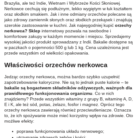
Brazylia, ale też Indie, Wietnam i Wybrzeże Kości Słoniowej.
Nerkowce cechują się podłużnym, lekko wygiętym w łuk kształtem
oraz słodkim smakiem. Jak i inne odmiany orzechów polecane są
jako zdrowy zamiennik słonych oraz słodkich przekąsek i znajdują
szerokie zastosowanie w kuchni. Jak najwygodniej kupić
orzechy
nerkowca? Sklep
internetowy pozwala na swobodne i
komfortowe zakupy w każdym momencie i miejscu. Sprzedajemy
wysokiej jakości produkt sprowadzany z Indii. Bakalie dostępne są
w paczkach o pojemności 500 g lub 1 kg. Cena uzależniona jest
przede wszystkim od wielkości opakowania.
Właściwości orzechów nerkowca
Jedząc orzechy nerkowca, można bardzo szybko uzupełnić
zapotrzebowanie kaloryczne. Nie są to jednak puste kalorie – te
bakalie są bogactwem składników odżywczych, ważnych dla
prawidłowego funkcjonowania organizmu
. Co w nich
znajdziemy? Przede wszystkim witaminy z grupy B, witaminę A, D,
E i K, ale też sód, potas, żelazo, fosfor i magnez. Oprócz tego
orzechy nerkowca zawierają również przeciwutleniacze. Oznacza
to, że ich spożywanie może mieć korzystny wpływ na zdrowie. Oto
możliwe efekty:
poprawa funkcjonowania układu nerwowego;
utrzymanie zdrowych zębów i kości;