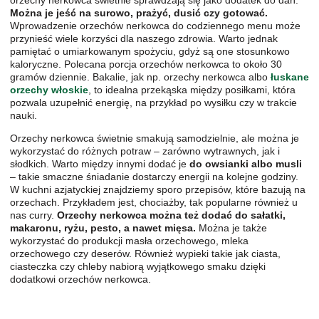
orzechy nerkowca świetnie sprawdzają się jako dodatek do dań.
Można je jeść na surowo, prażyć, dusić czy gotować.
Wprowadzenie orzechów nerkowca do codziennego menu może
przynieść wiele korzyści dla naszego zdrowia. Warto jednak
pamiętać o umiarkowanym spożyciu, gdyż są one stosunkowo
kaloryczne. Polecana porcja orzechów nerkowca to około 30
gramów dziennie. Bakalie, jak np. orzechy nerkowca albo
łuskane
orzechy włoskie
, to idealna przekąska między posiłkami, która
pozwala uzupełnić energię, na przykład po wysiłku czy w trakcie
nauki.
Orzechy nerkowca świetnie smakują samodzielnie, ale można je
wykorzystać do różnych potraw – zarówno wytrawnych, jak i
słodkich. Warto między innymi dodać je
do owsianki albo musli
– takie smaczne śniadanie dostarczy energii na kolejne godziny.
W kuchni azjatyckiej znajdziemy sporo przepisów, które bazują na
orzechach. Przykładem jest, chociażby, tak popularne również u
nas curry.
Orzechy nerkowca można też dodać do sałatki,
makaronu, ryżu, pesto, a nawet mięsa.
Można je także
wykorzystać do produkcji masła orzechowego, mleka
orzechowego czy deserów. Również wypieki takie jak ciasta,
ciasteczka czy chleby nabiorą wyjątkowego smaku dzięki
dodatkowi orzechów nerkowca.