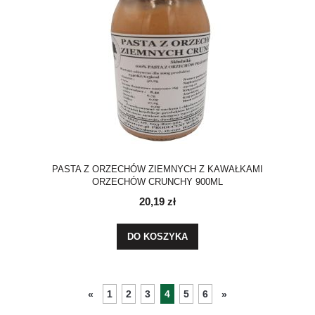
PASTA Z ORZECHÓW ZIEMNYCH Z KAWAŁKAMI
ORZECHÓW CRUNCHY 900ML
20,19 zł
DO KOSZYKA
1
2
3
4
5
6
«
»