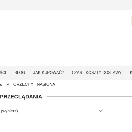
ŚCI
BLOG
JAK KUPOWAĆ?
CZAS I KOSZTY DOSTAWY
»
ko
ORZECHY , NASIONA
 PRZEGLĄDANIA
 (wybierz)