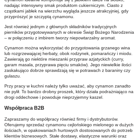
nadając intensywny smak produktom cukierniczym. Ciasto z
cząstkami jabłek na wierzchu wygląda jeszcze atrakcyjniej, gdy
przyprószyć je szczyptą cynamonu.
Jest również jednym z głównych składników tradycyjnych
pierników przygotowywanych w okresie Świąt Bożego Narodzenia
– w połączeniu z imbirem tworzy niepowtarzalny aromat.
Cynamon można wykorzystać do przygotowania grzanego wina
lub rozgrzewającej herbaty, obok rodzynek, pomarańczy i miodu.
Zawierają go niektóre mieszanki przypraw azjatyckich (curry,
garam masala, przyprawa pięciu smaków). Jego niewielkie ilości
zaskakująco dobrze sprawdzają się w potrawach z baraniny czy
gulaszu.
Przy pracy w kuchni należy tylko uważać, aby cynamon zanadto
nie pylił. To bardzo drobny proszek, który działa podrażniająco na
drogi oddechowe i powoduje nieprzyjemny kaszel.
Współpraca B2B
Zapraszamy do współpracy również firmy i dystrybutorów.
Oferujemy sprzedaż cynamonu cejlońskiego mielonego w dużych
ilościach, w opakowaniach hurtowych dostosowanych do potrzeb
klientów biznesowych. Stałe dostawy, elastyczne warunki oraz