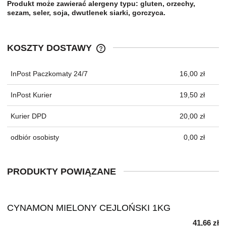
Produkt może zawierać alergeny typu: gluten, orzechy,
sezam, seler, soja, dwutlenek siarki, gorczyca.
KOSZTY DOSTAWY
CENA NIE ZAWIERA EWENTUALNYC
KOSZTÓW PŁATNOŚCI
InPost Paczkomaty 24/7
16,00 zł
InPost Kurier
19,50 zł
Kurier DPD
20,00 zł
odbiór osobisty
0,00 zł
PRODUKTY POWIĄZANE
CYNAMON MIELONY CEJLOŃSKI 1KG
41,66 zł