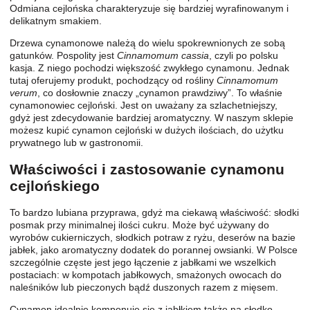
Odmiana cejlońska charakteryzuje się bardziej wyrafinowanym i
delikatnym smakiem.
Drzewa cynamonowe należą do wielu spokrewnionych ze sobą
gatunków. Pospolity jest
Cinnamomum cassia
, czyli po polsku
kasja. Z niego pochodzi większość zwykłego cynamonu. Jednak
tutaj oferujemy produkt, pochodzący od rośliny
Cinnamomum
verum
, co dosłownie znaczy „cynamon prawdziwy”. To właśnie
cynamonowiec cejloński. Jest on uważany za szlachetniejszy,
gdyż jest zdecydowanie bardziej aromatyczny. W naszym sklepie
możesz kupić cynamon cejloński w dużych ilościach, do użytku
prywatnego lub w gastronomii.
Właściwości i zastosowanie cynamonu
cejlońskiego
To bardzo lubiana przyprawa, gdyż ma ciekawą właściwość: słodki
posmak przy minimalnej ilości cukru. Może być używany do
wyrobów cukierniczych, słodkich potraw z ryżu, deserów na bazie
jabłek, jako aromatyczny dodatek do porannej owsianki. W Polsce
szczególnie częste jest jego łączenie z jabłkami we wszelkich
postaciach: w kompotach jabłkowych, smażonych owocach do
naleśników lub pieczonych bądź duszonych razem z mięsem.
Cynamon idealnie komponuje się z jabłkiem także na słodko,