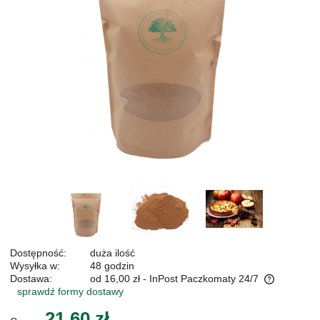
Dostępność:
duża ilość
Wysyłka w:
48 godzin
Dostawa:
od 16,00 zł
- InPost Paczkomaty 24/7
sprawdź formy dostawy
Cena nie zawiera ewentualnych kosztów płatności
21,60 zł