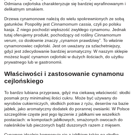
Odmiana cejlońska charakteryzuje się bardziej wyrafinowanym i
delikatnym smakiem.
Drzewa cynamonowe należą do wielu spokrewnionych ze sobą
gatunków. Pospolity jest
Cinnamomum cassia
, czyli po polsku
kasja. Z niego pochodzi większość zwykłego cynamonu. Jednak
tutaj oferujemy produkt, pochodzący od rośliny
Cinnamomum
verum
, co dosłownie znaczy „cynamon prawdziwy”. To właśnie
cynamonowiec cejloński. Jest on uważany za szlachetniejszy,
gdyż jest zdecydowanie bardziej aromatyczny. W naszym sklepie
możesz kupić cynamon cejloński w dużych ilościach, do użytku
prywatnego lub w gastronomii.
Właściwości i zastosowanie cynamonu
cejlońskiego
To bardzo lubiana przyprawa, gdyż ma ciekawą właściwość: słodki
posmak przy minimalnej ilości cukru. Może być używany do
wyrobów cukierniczych, słodkich potraw z ryżu, deserów na bazie
jabłek, jako aromatyczny dodatek do porannej owsianki. W Polsce
szczególnie częste jest jego łączenie z jabłkami we wszelkich
postaciach: w kompotach jabłkowych, smażonych owocach do
naleśników lub pieczonych bądź duszonych razem z mięsem.
Cynamon idealnie komponuje się z jabłkiem także na słodko,