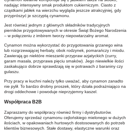
nadając intensywny smak produktom cukierniczym. Ciasto z
cząstkami jabłek na wierzchu wygląda jeszcze atrakcyjniej, gdy
przyprószyć je szczyptą cynamonu.
Jest również jednym z głównych składników tradycyjnych
pierników przygotowywanych w okresie Świąt Bożego Narodzenia
– w połączeniu z imbirem tworzy niepowtarzalny aromat.
Cynamon można wykorzystać do przygotowania grzanego wina
lub rozgrzewającej herbaty, obok rodzynek, pomarańczy i miodu.
Zawierają go niektóre mieszanki przypraw azjatyckich (curry,
garam masala, przyprawa pięciu smaków). Jego niewielkie ilości
zaskakująco dobrze sprawdzają się w potrawach z baraniny czy
gulaszu.
Przy pracy w kuchni należy tylko uważać, aby cynamon zanadto
nie pylił. To bardzo drobny proszek, który działa podrażniająco na
drogi oddechowe i powoduje nieprzyjemny kaszel.
Współpraca B2B
Zapraszamy do współpracy również firmy i dystrybutorów.
Oferujemy sprzedaż cynamonu cejlońskiego mielonego w dużych
ilościach, w opakowaniach hurtowych dostosowanych do potrzeb
klientów biznesowych. Stałe dostawy, elastyczne warunki oraz