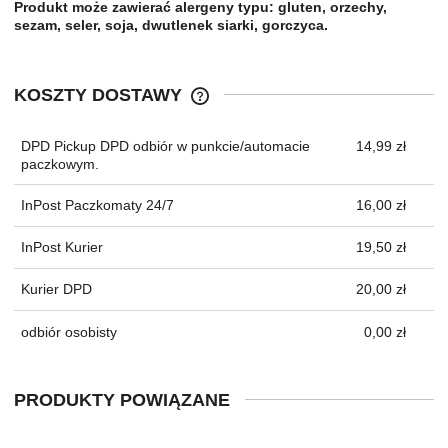
Produkt może zawierać alergeny typu: gluten, orzechy,
sezam, seler, soja, dwutlenek siarki, gorczyca.
KOSZTY DOSTAWY
CENA NIE ZAWIERA EWENTUALNYC
KOSZTÓW PŁATNOŚCI
DPD Pickup DPD odbiór w punkcie/automacie
14,99 zł
paczkowym.
InPost Paczkomaty 24/7
16,00 zł
InPost Kurier
19,50 zł
Kurier DPD
20,00 zł
odbiór osobisty
0,00 zł
PRODUKTY POWIĄZANE