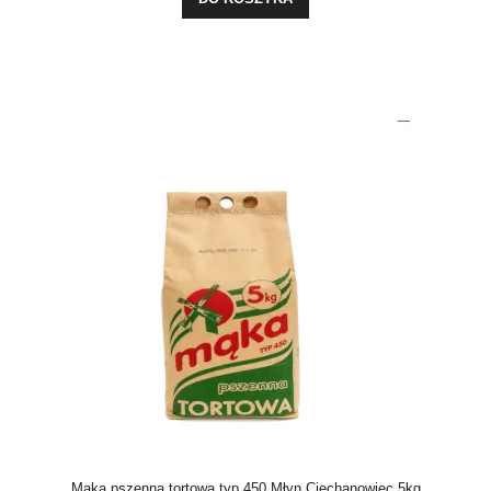
Mąka pszenna tortowa typ 450 Młyn Ciechanowiec 5kg