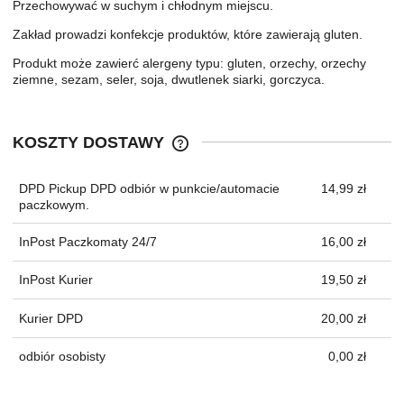
Przechowywać w suchym i chłodnym miejscu.
Zakład prowadzi konfekcje produktów, które zawierają gluten.
Produkt może zawierć alergeny typu: gluten, orzechy, orzechy
ziemne, sezam, seler, soja, dwutlenek siarki, gorczyca.
KOSZTY DOSTAWY
CENA NIE ZAWIERA EWENTUALNYC
KOSZTÓW PŁATNOŚCI
DPD Pickup DPD odbiór w punkcie/automacie
14,99 zł
paczkowym.
InPost Paczkomaty 24/7
16,00 zł
InPost Kurier
19,50 zł
Kurier DPD
20,00 zł
odbiór osobisty
0,00 zł