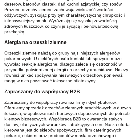
deserów, batonów, ciastek, dań kuchni azjatyckiej czy sosów.
Prażone orzechy ziemne zachowują większość wartości
odżywczych, zyskując przy tym charakterystyczną chrupkość i
intensywniejszy smak. Wyróżniają się wysoką zawartością
zdrowych tłuszczów, co czyni je sycącą i pełnowartościową
przekąską.
Alergia na orzeszki ziemne
Orzeszki ziemne należą do grupy najsilniejszych alergenów
pokarmowych. U niektórych osób kontakt lub spożycie może
wywołać reakcje alergiczne, dlatego zaleca się ostrożność w
przypadku potwierdzonej alergii na orzechy arachidowe. Należy
również unikać spożywania nieświeżych orzechów, ponieważ
mogą w nich powstawać toksyczne aflatoksyny.
Zapraszamy do współpracy B2B
Zapraszamy do współpracy również firmy i dystrybutorów.
Oferujemy sprzedaż orzechów ziemnych arachidowych w dużych
ilościach, w opakowaniach hurtowych dopasowanych do potrzeb
klientów biznesowych. Współpraca B2B to gwarancja stałych
dostaw, elastycznych warunków i atrakcyjnych cen. Nasza oferta
kierowana jest do sklepów spożywczych, firm cateringowych,
piekarni, cukierni oraz producentów masła orzechowego i