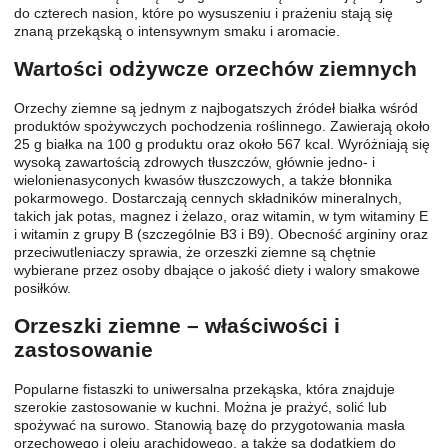
do czterech nasion, które po wysuszeniu i prażeniu stają się
znaną przekąską o intensywnym smaku i aromacie.
Wartości odżywcze orzechów ziemnych
Orzechy ziemne są jednym z najbogatszych źródeł białka wśród
produktów spożywczych pochodzenia roślinnego. Zawierają około
25 g białka na 100 g produktu oraz około 567 kcal. Wyróżniają się
wysoką zawartością zdrowych tłuszczów, głównie jedno- i
wielonienasyconych kwasów tłuszczowych, a także błonnika
pokarmowego. Dostarczają cennych składników mineralnych,
takich jak potas, magnez i żelazo, oraz witamin, w tym witaminy E
i witamin z grupy B (szczególnie B3 i B9). Obecność argininy oraz
przeciwutleniaczy sprawia, że orzeszki ziemne są chętnie
wybierane przez osoby dbające o jakość diety i walory smakowe
posiłków.
Orzeszki ziemne – właściwości i
zastosowanie
Popularne fistaszki to uniwersalna przekąska, która znajduje
szerokie zastosowanie w kuchni. Można je prażyć, solić lub
spożywać na surowo. Stanowią bazę do przygotowania masła
orzechowego i oleju arachidowego, a także są dodatkiem do