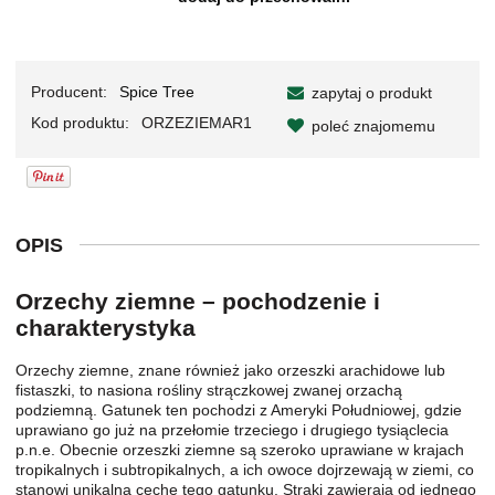
Producent:
Spice Tree
zapytaj o produkt
Kod produktu:
ORZEZIEMAR1
poleć znajomemu
OPIS
Orzechy ziemne – pochodzenie i
charakterystyka
Orzechy ziemne, znane również jako orzeszki arachidowe lub
fistaszki, to nasiona rośliny strączkowej zwanej orzachą
podziemną. Gatunek ten pochodzi z Ameryki Południowej, gdzie
uprawiano go już na przełomie trzeciego i drugiego tysiąclecia
p.n.e. Obecnie orzeszki ziemne są szeroko uprawiane w krajach
tropikalnych i subtropikalnych, a ich owoce dojrzewają w ziemi, co
stanowi unikalną cechę tego gatunku. Strąki zawierają od jednego