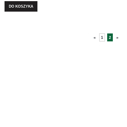
DO KOSZYKA
1
2
«
»