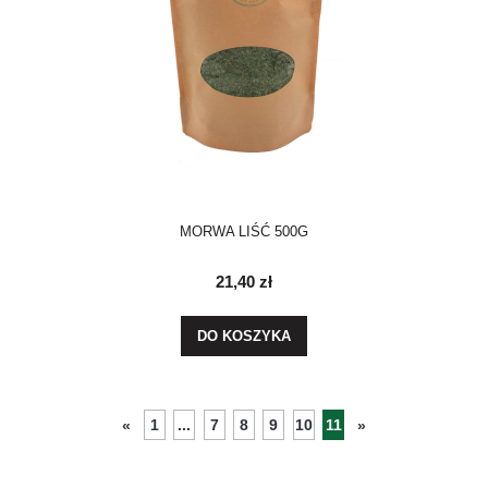
MORWA LIŚĆ 500G
21,40 zł
DO KOSZYKA
1
...
7
8
9
10
11
«
»