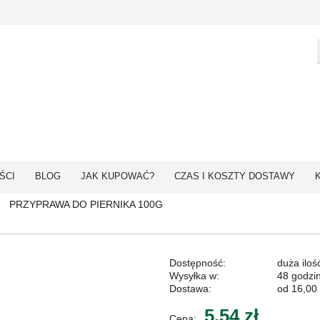
ŚCI
BLOG
JAK KUPOWAĆ?
CZAS I KOSZTY DOSTAWY
PRZYPRAWA DO PIERNIKA 100G
Dostępność:
duża iloś
Wysyłka w:
48 godzi
Dostawa:
od 16,00 
5,54 zł
Cena: