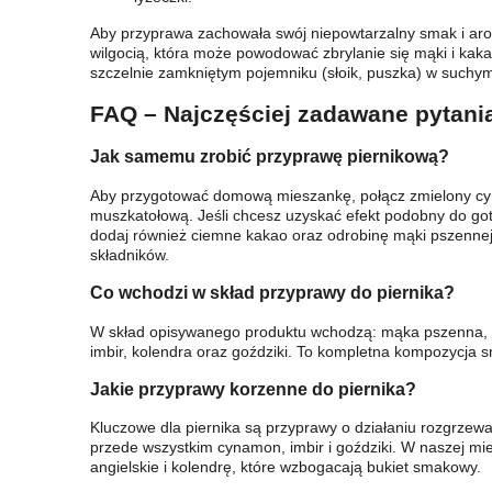
Aby przyprawa zachowała swój niepowtarzalny smak i ar
wilgocią, która może powodować zbrylanie się mąki i kaka
szczelnie zamkniętym pojemniku (słoik, puszka) w suchym
FAQ – Najczęściej zadawane pytani
Jak samemu zrobić przyprawę piernikową?
Aby przygotować domową mieszankę, połącz zmielony cyna
muszkatołową. Jeśli chcesz uzyskać efekt podobny do g
dodaj również ciemne kakao oraz odrobinę mąki pszennej,
składników.
Co wchodzi w skład przyprawy do piernika?
W skład opisywanego produktu wchodzą: mąka pszenna, c
imbir, kolendra oraz goździki. To kompletna kompozycj
Jakie przyprawy korzenne do piernika?
Kluczowe dla piernika są przyprawy o działaniu rozgrzewa
przede wszystkim cynamon, imbir i goździki. W naszej mi
angielskie i kolendrę, które wzbogacają bukiet smakowy.