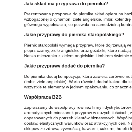
Jaki skład ma przyprawa do piernika?
Prezentowana przyprawa do piernika skład opiera na bazi
wzbogaconej o cynamon, ziele angielskie, imbir, kolendrę 
głównego wypełniacza, co pozwala na samodzielną kontro
Jakie przyprawy do piernika staropolskiego?
Piernik staropolski wymaga przypraw, które dojrzewają wr
pieprz czarny, ziele angielskie oraz goździki, które nadaj
Nasza mieszanka z zielem angielskim i imbirem świetnie wp
Jakie przyprawy dodać do piernika?
Do piernika dodaj kompozycję, która zawiera zarówno nuty
(imbir, ziele angielskie). Warto również dodać kakao dla 
wszystkie te elementy w jednym opakowaniu, co znacznie
Współpraca B2B
Zapraszamy do współpracy również firmy i dystrybutorów
aromatycznych mieszanek przypraw w dużych ilościach,
dopasowanych do potrzeb klientów biznesowych. Współpr
dostaw, elastycznych warunków oraz atrakcyjnych cen. Na
sklepów ze zdrową żywnością, kawiarni, cukierni, hoteli i