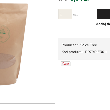
Cena nie za
płatności
szt.
dodaj d
Producent:
Spice Tree
Kod produktu:
PRZYPIER0.1