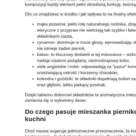
kompozycji każdy element pełni określoną funkcję, tworzą
Oto co znajdziesz w środku i jak wpływa to na finalny efekt
mąka pszenna: pełni rolę naturalnego nośnika, dzię
eteryczne z przypraw nie wietrzeją tak szybko i łatw
składnikami ciasta,
cynamon: dominuje w nucie głowy, wprowadzając sł
nie istnieje żaden piernik,
kakao: to kluczowy dodatek w tej mieszance – wzb
nadaje ciastom pożądany, ciemnobrązowy kolor,
ziele angielskie i imbir: odpowiadają za "pazur" k
orzeźwiającą ostrość i korzenny charakter,
kolendra i goździki: te składniki dopełniają bukiet
oraz głęboki, lekko piekący posmak.
Dzięki takiemu doborowi składników ta aromatyczna miesz
zamienia się w wykwintny deser.
Do czego pasuje mieszanka pierni
kuchni
Choć nazwa sugeruje jednoznaczne przeznaczenie, ta k