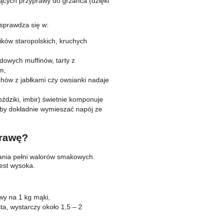
ących przyprawy do grzańca (dzięki
sprawdza się w:
ików staropolskich, kruchych
dowych muffinów, tarty z
m,
hów z jabłkami czy owsianki nadaje
dziki, imbir) świetnie komponuje
 by dokładnie wymieszać napój ze
prawę?
ania pełni walorów smakowych.
est wysoka.
wy na 1 kg mąki,
ta, wystarczy około 1,5 – 2