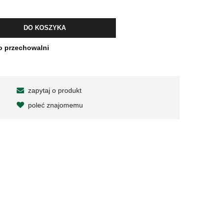
wiera ewentualnych kosztów
DO KOSZYKA
o przechowalni
zapytaj o produkt
poleć znajomemu