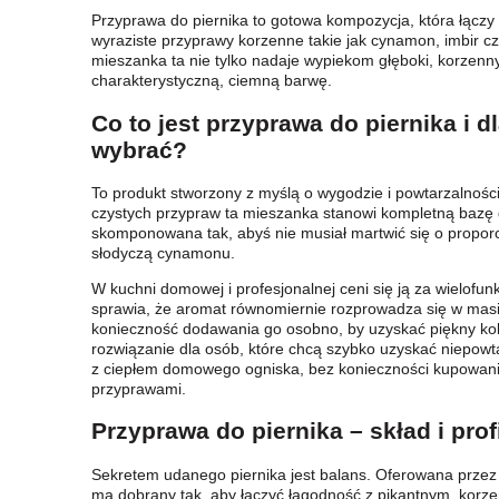
Przyprawa do piernika to gotowa kompozycja, która łącz
wyraziste przyprawy korzenne takie jak cynamon, imbir cz
mieszanka ta nie tylko nadaje wypiekom głęboki, korzenn
charakterystyczną, ciemną barwę.
Co to jest przyprawa do piernika i d
wybrać?
To produkt stworzony z myślą o wygodzie i powtarzalnośc
czystych przypraw ta mieszanka stanowi kompletną bazę 
skomponowana tak, abyś nie musiał martwić się o proporc
słodyczą cynamonu.
W kuchni domowej i profesjonalnej ceni się ją za wielof
sprawia, że aromat równomiernie rozprowadza się w masie
konieczność dodawania go osobno, by uzyskać piękny kol
rozwiązanie dla osób, które chcą szybko uzyskać niepowt
z ciepłem domowego ogniska, bez konieczności kupowan
przyprawami.
Przyprawa do piernika – skład i pro
Sekretem udanego piernika jest balans. Oferowana przez 
ma dobrany tak, aby łączyć łagodność z pikantnym, korz