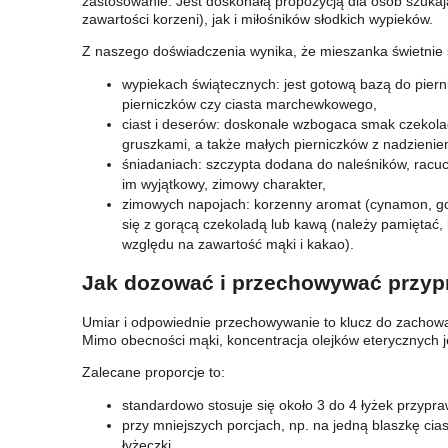
zastosowanie. Jest doskonałą propozycją dla osób szukaj
zawartości korzeni), jak i miłośników słodkich wypieków.
Z naszego doświadczenia wynika, że mieszanka świetnie 
wypiekach świątecznych: jest gotową bazą do piern
pierniczków czy ciasta marchewkowego,
ciast i deserów: doskonale wzbogaca smak czekola
gruszkami, a także małych pierniczków z nadzienie
śniadaniach: szczypta dodana do naleśników, racuc
im wyjątkowy, zimowy charakter,
zimowych napojach: korzenny aromat (cynamon, goź
się z gorącą czekoladą lub kawą (należy pamiętać,
względu na zawartość mąki i kakao).
Jak dozować i przechowywać przy
Umiar i odpowiednie przechowywanie to klucz do zachow
Mimo obecności mąki, koncentracja olejków eterycznych j
Zalecane proporcje to:
standardowo stosuje się około 3 do 4 łyżek przypra
przy mniejszych porcjach, np. na jedną blaszkę cias
łyżeczki.