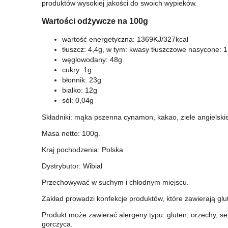
produktów wysokiej jakości do swoich wypieków.
Wartości odżywcze na 100g
wartość energetyczna: 1369KJ/327kcal
tłuszcz: 4,4g, w tym: kwasy tłuszczowe nasycone: 1
węglowodany: 48g
cukry: 1g
błonnik: 23g
białko: 12g
sól: 0,04g
Składniki: mąka pszenna cynamon, kakao, ziele angielskie,
Masa netto: 100g.
Kraj pochodzenia: Polska
Dystrybutor: Wibial
Przechowywać w suchym i chłodnym miejscu.
Zakład prowadzi konfekcje produktów, które zawierają glu
Produkt może zawierać alergeny typu: gluten, orzechy, sez
gorczyca.