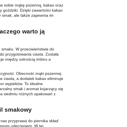
y w sobie mąkę pszenną, kakao oraz
y goździki. Dzięki zawartości kakao
y smak, ale także zapewnia im
laczego warto ją
i smaku. W przeciwieństwie do
do przygotowania ciasta. Została
je między ostrością imbiru a
unkcyjność. Obecność mąki pszennej
 ciasta, a dodatek kakao eliminuje
or wypieków. To idealne
arzalny smak i aromat kojarzący się
ia siedmiu różnych opakowań z
fil smakowy
nas przyprawa do piernika skład
ennym uderzeniem. W tej