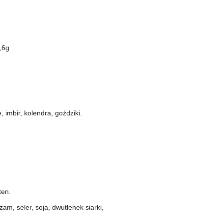
,6g
 imbir, kolendra, goździki.
ten.
am, seler, soja, dwutlenek siarki,