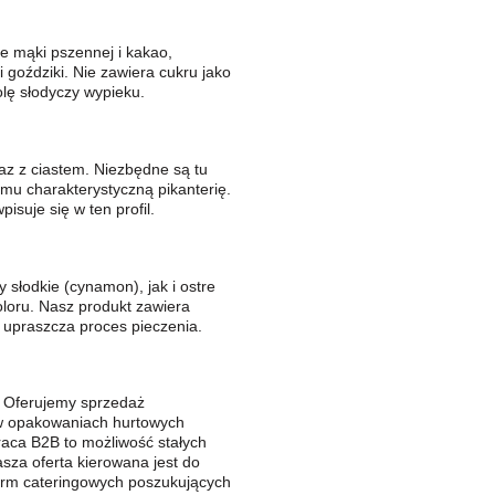
e mąki pszennej i kakao,
i goździki. Nie zawiera cukru jako
lę słodyczy wypieku.
az z ciastem. Niezbędne są tu
ą mu charakterystyczną pikanterię.
isuje się w ten profil.
 słodkie (cynamon), jak i ostre
koloru. Nasz produkt zawiera
 upraszcza proces pieczenia.
. Oferujemy sprzedaż
 w opakowaniach hurtowych
aca B2B to możliwość stałych
sza oferta kierowana jest do
 firm cateringowych poszukujących