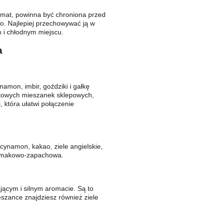
omat, powinna być chroniona przed
o. Najlepiej przechowywać ją w
 i chłodnym miejscu.
a
mon, imbir, goździki i gałkę
otowych mieszanek sklepowych,
 która ułatwi połączenie
ynamon, kakao, ziele angielskie,
a smakowo-zapachowa.
jącym i silnym aromacie. Są to
eszance znajdziesz również ziele