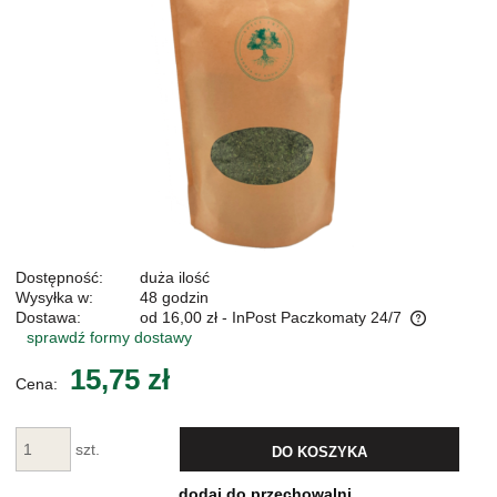
Dostępność:
duża ilość
Wysyłka w:
48 godzin
Dostawa:
od 16,00 zł
- InPost Paczkomaty 24/7
sprawdź formy dostawy
Cena nie zawiera ewentualnych kosztów płatności
15,75 zł
Cena:
szt.
DO KOSZYKA
dodaj do przechowalni