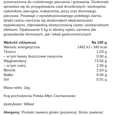
przeznaczona do codziennego pieczenia i gotowania. Doskonale
sprawdza się do przygotowania ciast drożdżowych, biszkoptów,
naleśników, pierogów, makaronów, pizzy oraz domowego
pieczywa. Powstaje z wyselekcjonowanego polskiego ziarna,
dzięki czemu wyróżnia się doskonałymi właściwościami
wypiekowymi, odpowiednią elastycznością ciasta i powtarzalnymi
efektami. Opakowanie 5 kg to idealny wybór zarówno dla
gospodarstw domowych, jak i lokali gastronomicznych.
Wartość odżywcza
Na 100 g
Wartość energetyczna
1462 kJ / 345 kcal
Tłuszcz
1,03 g
– w tym kwasy tłuszczowe nasycone
0,60 g
Węglowodany
73,56 g
– w tym cukry
2,94 g
Błonnik
2,63 g
Białko
8,94 g
Sól
0,01 g
Masa netto: 1kg
Kraj pochodzenia Polska Młyn Ciechanowiec
dystrybutor: Wibial
Alergeny:
Produkt zawiera gluten (pszenica). Może zawierać