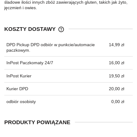
śladowe ilości innych zbóż zawierających gluten, takich jak żyto,
jęczmień i owies.
KOSZTY DOSTAWY
CENA NIE ZAWIERA EWENTUALNYC
KOSZTÓW PŁATNOŚCI
DPD Pickup DPD odbiór w punkcie/automacie
14,99 zł
paczkowym.
InPost Paczkomaty 24/7
16,00 zł
InPost Kurier
19,50 zł
Kurier DPD
20,00 zł
odbiór osobisty
0,00 zł
PRODUKTY POWIĄZANE