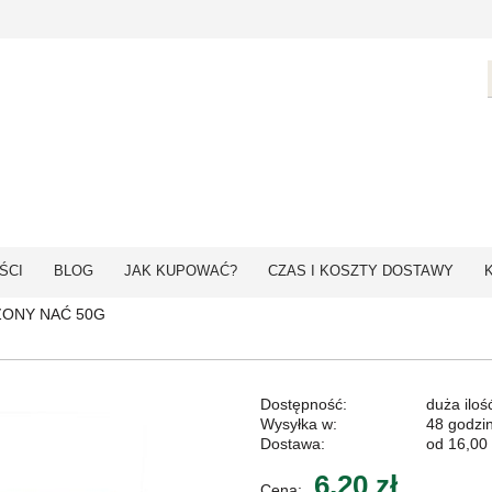
ŚCI
BLOG
JAK KUPOWAĆ?
CZAS I KOSZTY DOSTAWY
ZONY NAĆ 50G
Dostępność:
duża iloś
Wysyłka w:
48 godzi
Dostawa:
od 16,00 
6,20 zł
Cena: