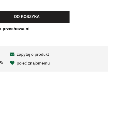
wiera ewentualnych kosztów
DO KOSZYKA
o przechowalni
zapytaj o produkt
05
poleć znajomemu