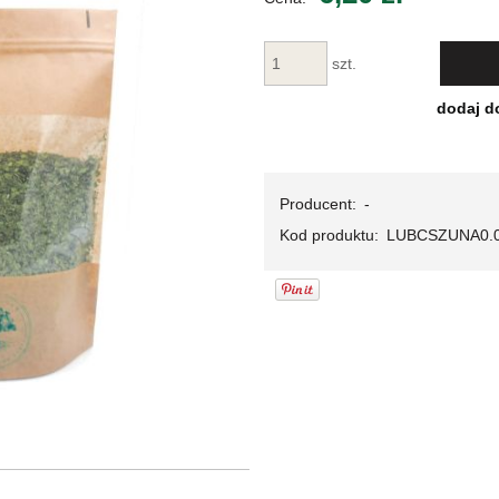
Cena nie za
płatności
szt.
dodaj d
Producent:
-
Kod produktu:
LUBCSZUNA0.