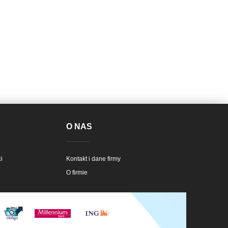
E
O NAS
i
Kontakt i dane firmy
O firmie