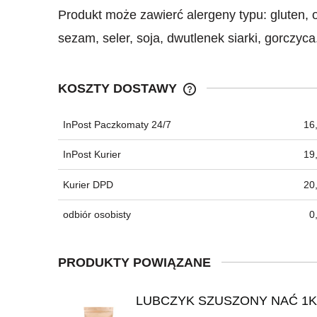
Produkt może zawierć alergeny typu: gluten, 
sezam, seler, soja, dwutlenek siarki, gorczyca
KOSZTY DOSTAWY
InPost Paczkomaty 24/7
16,
CENA NIE ZAWIERA EWEN
KOSZTÓW PŁATNOŚCI
InPost Kurier
19,
Kurier DPD
20,
odbiór osobisty
0
PRODUKTY POWIĄZANE
LUBCZYK SZUSZONY NAĆ 1