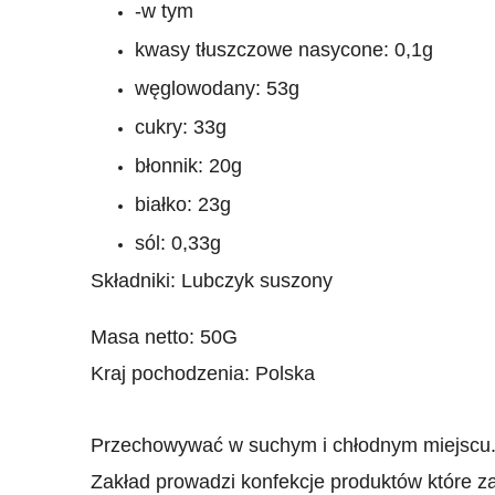
-w tym
kwasy tłuszczowe nasycone: 0,1g
węglowodany: 53g
cukry: 33g
błonnik: 20g
białko: 23g
sól: 0,33g
Składniki: Lubczyk suszony
Masa netto: 50G
Kraj pochodzenia: Polska
Przechowywać w suchym i chłodnym miejscu
Zakład prowadzi konfekcje produktów które za