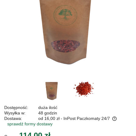
Dostępność:
duża ilość
Wysyłka w:
48 godzin
Dostawa:
od 16,00 zł
- InPost Paczkomaty 24/7
sprawdź formy dostawy
Cena nie zawiera ewentualnych kosztów płatności
114,00 zł