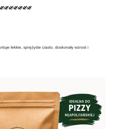
🌿🌿🌿🌿🌿🌿🌿
je lekkie, sprężyste ciasto, doskonały wzrost i