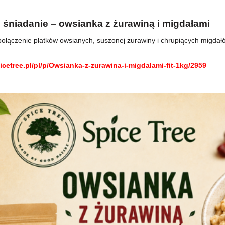
e śniadanie – owsianka z żurawiną i migdałami
ołączenie płatków owsianych, suszonej żurawiny i chrupiących migdał
picetree.pl/pl/p/Owsianka-z-zurawina-i-migdalami-fit-1kg/2959