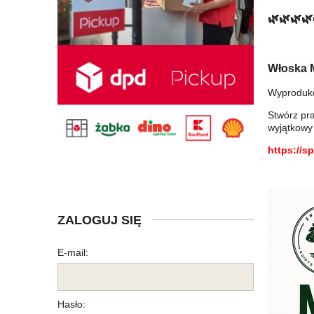
🌿🌿🌿🌿
Włoska M
Wyproduko
Stwórz pra
wyjątkowy
https://s
ZALOGUJ SIĘ
E-mail:
Hasło: