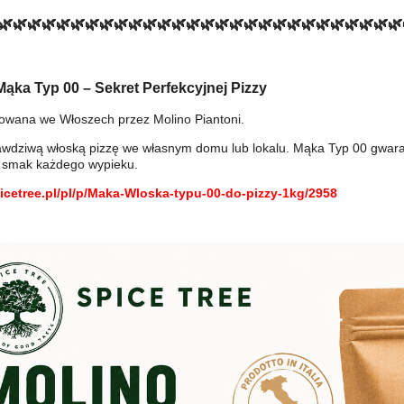
🌿🌿🌿🌿🌿🌿🌿🌿🌿🌿🌿🌿🌿🌿🌿🌿🌿🌿🌿🌿🌿🌿🌿🌿🌿🌿🌿🌿
ąka Typ 00 – Sekret Perfekcyjnej Pizzy
wana we Włoszech przez Molino Piantoni.
wdziwą włoską pizzę we własnym domu lub lokalu. Mąka Typ 00 gwarantu
 smak każdego wypieku.
picetree.pl/pl/p/Maka-Wloska-typu-00-do-pizzy-1kg/2958