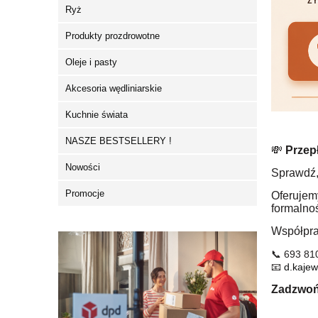
Ryż
Produkty prozdrowotne
Oleje i pasty
Akcesoria wędliniarskie
Kuchnie świata
NASZE BESTSELLERY !
💸
Przep
Nowości
Sprawdź,
Promocje
Oferujem
formalnoś
Współprac
📞 693 81
📧
d.kajew
Zadzwoń 