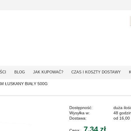
ŚCI
BLOG
JAK KUPOWAĆ?
CZAS I KOSZTY DOSTAWY
M ŁUSKANY BIAŁY 500G
Dostępność:
duża iloś
Wysyłka w:
48 godzi
Dostawa:
od 16,00 
7,34 zł
Cena: