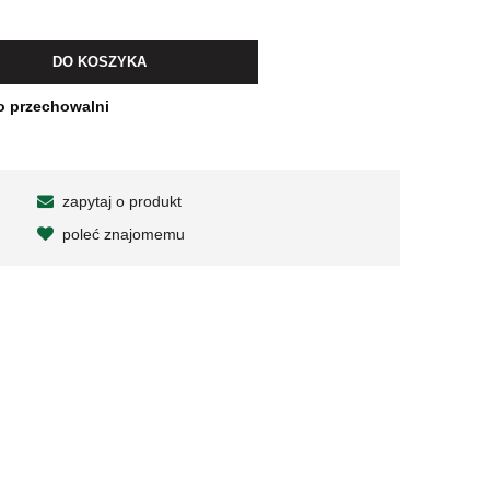
wiera ewentualnych kosztów
DO KOSZYKA
o przechowalni
zapytaj o produkt
poleć znajomemu