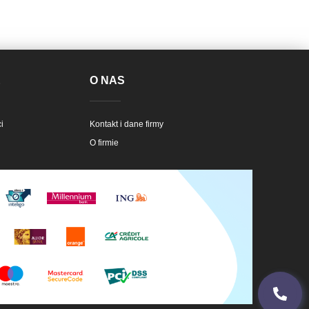
E
O NAS
i
Kontakt i dane firmy
O firmie