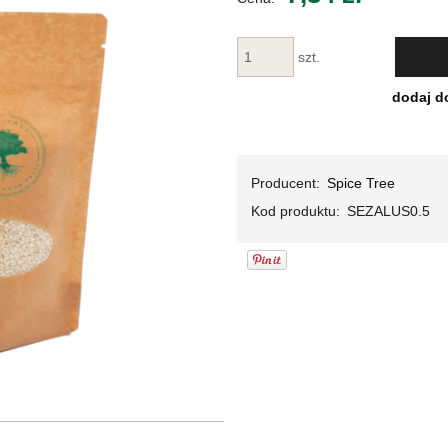
Cena nie za
płatności
szt.
dodaj d
Producent:
Spice Tree
Kod produktu:
SEZALUS0.5