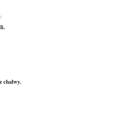
:
i.
z chałwy.