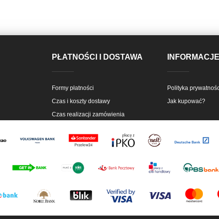
PŁATNOŚCI I DOSTAWA
INFORMACJ
Formy płatności
Polityka prywatnośc
Czas i koszty dostawy
Jak kupować?
Czas realizacji zamówienia