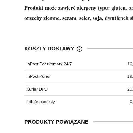
Produkt może zawierć alergeny typu: gluten, o
orzechy ziemne, sezam, seler, soja, dwutlenek s
KOSZTY DOSTAWY
InPost Paczkomaty 24/7
16,
CENA NIE ZAWIERA EWEN
KOSZTÓW PŁATNOŚCI
InPost Kurier
19,
Kurier DPD
20,
odbiór osobisty
0
PRODUKTY POWIĄZANE