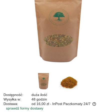
Dostępność:
duża ilość
Wysyłka w:
48 godzin
Dostawa:
od 16,00 zł
- InPost Paczkomaty 24/7
sprawdź formy dostawy
Cena nie zawiera ewentualnych kosztów płatności