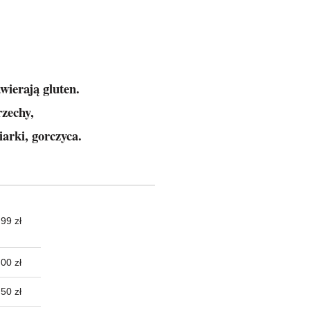
wierają gluten.
rzechy,
iarki, gorczyca.
99 zł
TUALNYCH
00 zł
50 zł