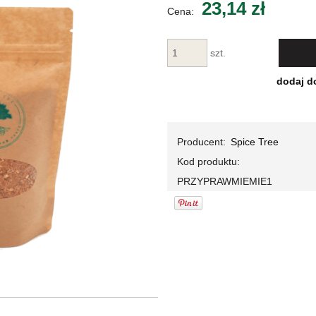
23,14 zł
Cena:
Cena nie zawiera ewentualnych kosztów
płatności
szt.
dodaj d
Producent:
Spice Tree
Kod produktu:
PRZYPRAWMIEMIE1