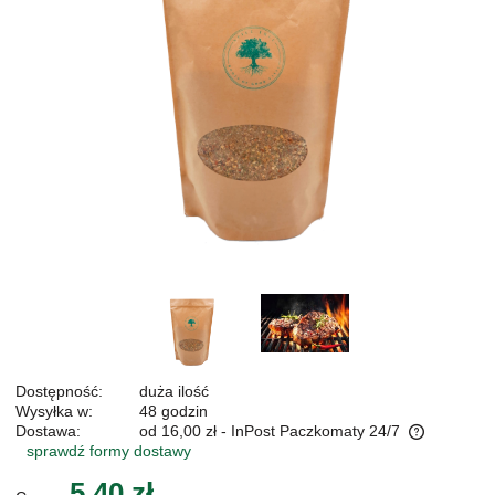
Dostępność:
duża ilość
Wysyłka w:
48 godzin
Dostawa:
od 16,00 zł
- InPost Paczkomaty 24/7
sprawdź formy dostawy
Cena nie zawiera ewentualnych kosztów płatności
5,40 zł