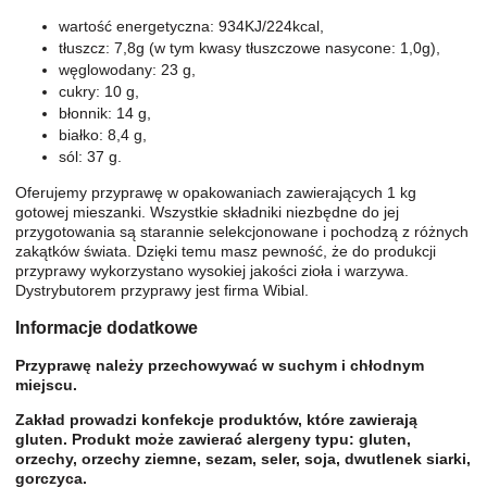
wartość energetyczna: 934KJ/224kcal,
tłuszcz: 7,8g (w tym kwasy tłuszczowe nasycone: 1,0g),
węglowodany: 23 g,
cukry: 10 g,
błonnik: 14 g,
białko: 8,4 g,
sól: 37 g.
Oferujemy przyprawę w opakowaniach zawierających 1 kg
gotowej mieszanki. Wszystkie składniki niezbędne do jej
przygotowania są starannie selekcjonowane i pochodzą z różnych
zakątków świata. Dzięki temu masz pewność, że do produkcji
przyprawy wykorzystano wysokiej jakości zioła i warzywa.
Dystrybutorem przyprawy jest firma Wibial.
Informacje dodatkowe
Przyprawę należy przechowywać w suchym i chłodnym
miejscu.
Zakład prowadzi konfekcje produktów, które zawierają
gluten. Produkt może zawierać alergeny typu: gluten,
orzechy, orzechy ziemne, sezam, seler, soja, dwutlenek siarki,
gorczyca.