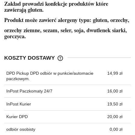
Zakład prowadzi konfekcje produktów które
zawierają gluten.
Produkt może zawierć alergeny typu: gluten, orzechy,
orzechy ziemne, sezam, seler, soja, dwutlenek siarki,
gorczyca.
KOSZTY DOSTAWY
CENA NIE ZAWIERA EWENTUALNYC
KOSZTÓW PŁATNOŚCI
DPD Pickup DPD odbiór w punkcie/automacie
14,99 zł
paczkowym.
InPost Paczkomaty 24/7
16,00 zł
InPost Kurier
19,50 zł
Kurier DPD
20,00 zł
odbiór osobisty
0,00 zł