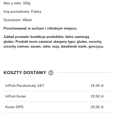
Mas a netto: 500g
Kraj pochodzenia: Polska
Dystrybutor: Wibial
Przechowywać w suchym i chłodnym miejscu.
Zakład prowadzi konfekcje produktów, które zawierają
gluten. Produkt może zawierać alergeny typu: gluten, orzechy,
orzechy ziemne, sezam, seler, soja, dwutlenek siarki, gorczyca.
KOSZTY DOSTAWY
CENA NIE ZAWIERA EWENTUALNYC
KOSZTÓW PŁATNOŚCI
InPost Paczkomaty 24/7
16,00 zł
InPost Kurier
19,50 zł
Kurier DPD
20,00 zł