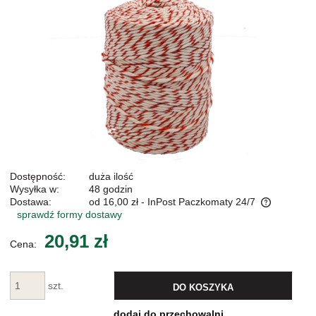
Dostępność:
duża ilość
Wysyłka w:
48 godzin
Dostawa:
od 16,00 zł
- InPost Paczkomaty 24/7
sprawdź formy dostawy
Cena nie zawiera ewentualnych kosztów płatności
20,91 zł
Cena:
szt.
DO KOSZYKA
dodaj do przechowalni