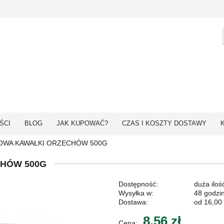
ŚCI
BLOG
JAK KUPOWAĆ?
CZAS I KOSZTY DOSTAWY
OWA KAWAŁKI ORZECHÓW 500G
HÓW 500G
Dostępność:
duża iloś
Wysyłka w:
48 godzi
Dostawa:
od 16,00 
8,56 zł
Cena: