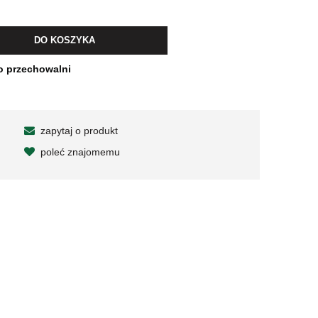
wiera ewentualnych kosztów
DO KOSZYKA
o przechowalni
zapytaj o produkt
poleć znajomemu