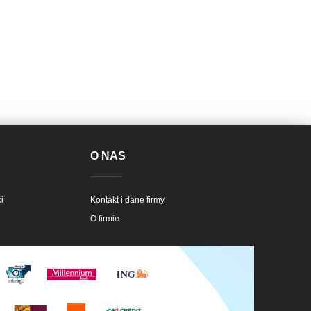
E
O NAS
i
Kontakt i dane firmy
O firmie