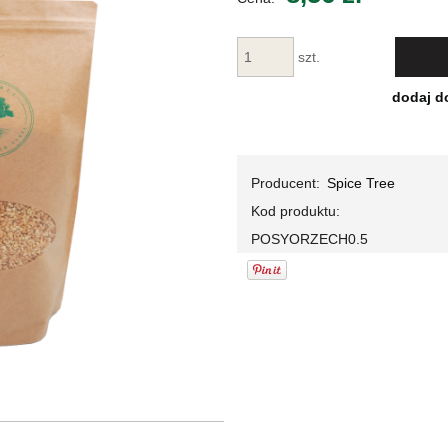
Cena nie za
płatności
szt.
dodaj d
Producent:
Spice Tree
Kod produktu:
POSYORZECH0.5