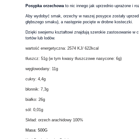
Posypka orzechowa
to nic innego jak uprzednio uprażone i r
Aby wydobyć smak, orzechy w naszej posypce zostały uprzedn
głębszego smaku), a następnie pocięte w drobne kosteczki.
Dzięki swojemu kształtowi znajdują szerokie zastosowanie w cu
tortów lub lodów.
wartość energetyczna: 2574 KJ/ 622kcal
tłuszcz: 51g (w tym kwasy tłuszczowe nasycone: 6g)
węglowodany: 11g
cukry: 4,4g
błonnik: 7,3g
białko: 26g
sól: 0,01g
Skład: orzech arachidowy 100%
Masa: 500G