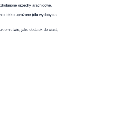
ozdrobnione orzechy arachidowe.
io lekko uprażone (dla wydobycia
kiernictwie, jako dodatek do ciast,