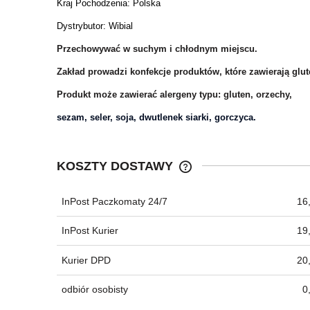
Kraj Pochodzenia:
Polska
Dystrybutor: Wibial
Przechowywać w suchym i chłodnym miejscu.
Zakład prowadzi konfekcje produktów, które zawierają glut
Produkt może zawierać alergeny typu: gluten, orzechy,
sezam, seler, soja, dwutlenek siarki, gorczyca.
KOSZTY DOSTAWY
InPost Paczkomaty 24/7
16,
CENA NIE ZAWIERA EWEN
KOSZTÓW PŁATNOŚCI
InPost Kurier
19,
Kurier DPD
20,
odbiór osobisty
0