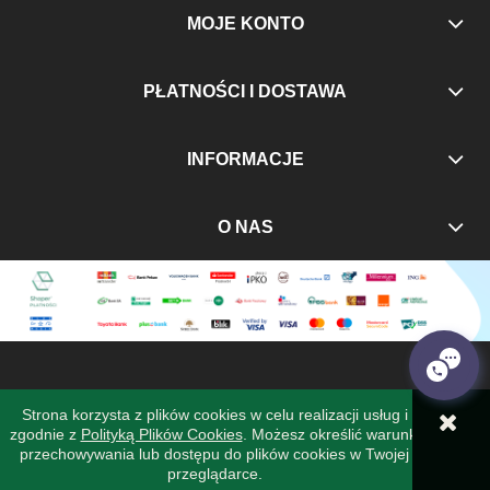
MOJE KONTO
PŁATNOŚCI I DOSTAWA
INFORMACJE
O NAS
Strona korzysta z plików cookies w celu realizacji usług i
zgodnie z
Polityką Plików Cookies
. Możesz określić warunki
POKAŻ PEŁNĄ WERSJĘ STRONY
przechowywania lub dostępu do plików cookies w Twojej
przeglądarce.
Sklep internetowy Shoper Premium