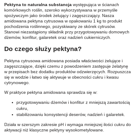
Pektyna to naturalna substancja
występująca w ścianach
komórkowych roślin, szeroko wykorzystywana w przemyśle
spożywczym jako środek żelujący i zagęszczający. Nasza
amidowana pektyna cytrusowa w opakowaniu 1 kg to produkt
pochodzenia roślinnego, pozyskiwany ze skórek cytrusów.
Stanowi niezastąpiony składnik przy przygotowywaniu domowych
dżemów, konfitur, galaretek oraz nadzień cukierniczych.
Do czego służy pektyna?
Pektyna cytrusowa amidowana posiada właściwości żelujące i
zagęszczające, dzięki czemu z powodzeniem zastępuje żelatynę
w przepisach bez dodatku produktów odzwierzęcych. Rozpuszcza
się w wodzie i łatwo się aktywuje w obecności cukru i kwasu
cytrynowego.
W praktyce pektyna amidowana sprawdza się w:
przygotowywaniu dżemów i konfitur z mniejszą zawartością
cukru,
stabilizowaniu konsystencji deserów, nadzień i galaretek.
Działa w szerszym zakresie pH i wymaga mniejszej ilości cukru do
aktywacji niż klasyczne pektyny wysokometylowane.