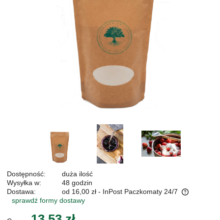
Dostępność:
duża ilość
Wysyłka w:
48 godzin
Dostawa:
od 16,00 zł
- InPost Paczkomaty 24/7
sprawdź formy dostawy
Cena nie zawiera ewentualnych kosztów płatności
13,53 zł