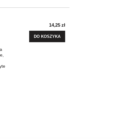
14,25 zł
DO KOSZYKA
a
e,
yte