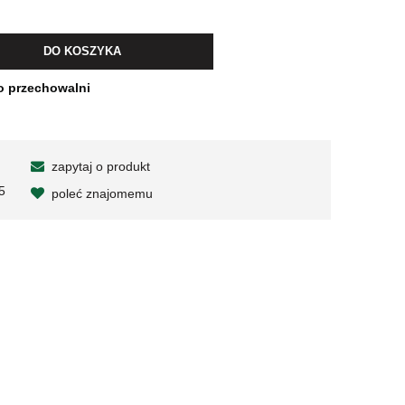
wiera ewentualnych kosztów
DO KOSZYKA
o przechowalni
zapytaj o produkt
5
poleć znajomemu