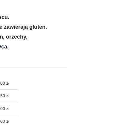
scu.
 zawierają gluten.
n, orzechy,
yca.
00 zł
TUALNYCH
50 zł
00 zł
,00 zł