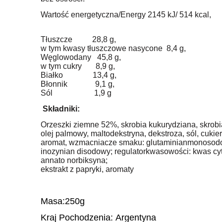
Wartość energetyczna/Energy 2145 kJ/ 514 kcal,
Tłuszcze 28,8 g,
w tym kwasy tłuszczowe nasycone 8,4 g,
Węglowodany 45,8 g,
w tym cukry 8,9 g,
Białko 13,4 g,
Błonnik 9,1 g,
Sól 1,9 g
Składniki:
Orzeszki ziemne 52%, skrobia kukurydziana, skrob
olej palmowy, maltodekstryna, dekstroza, sól, cuki
aromat, wzmacniacze smaku: glutaminianmonosodo
inozynian disodowy; regulatorkwasowości: kwas cyt
annato norbiksyna;
ekstrakt z papryki, aromaty
Masa:250g
Kraj Pochodzenia:
Argentyna