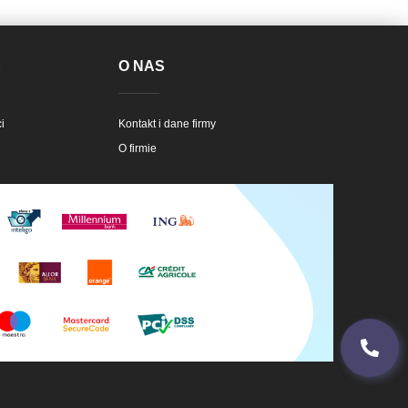
E
O NAS
i
Kontakt i dane firmy
O firmie