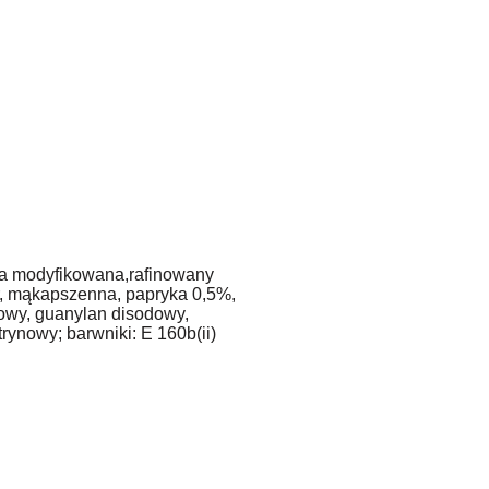
ia modyfikowana,rafinowany
er, mąkapszenna, papryka 0,5%,
wy, guanylan disodowy,
rynowy; barwniki: E 160b(ii)