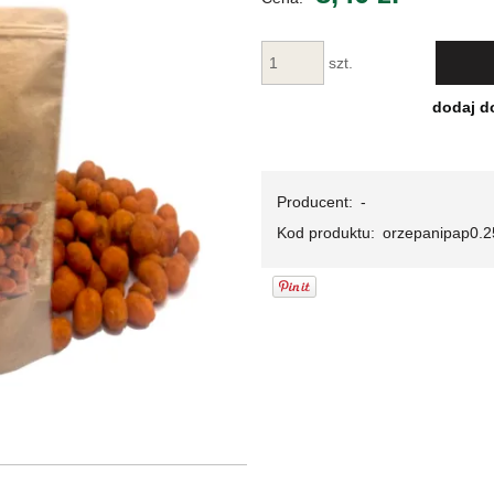
Cena nie za
płatności
szt.
dodaj d
Producent:
-
Kod produktu:
orzepanipap0.2