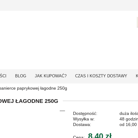
ŚCI
BLOG
JAK KUPOWAĆ?
CZAS I KOSZTY DOSTAWY
panierce paprykowej łagodne 250g
OWEJ ŁAGODNE 250G
Dostępność:
duża iloś
Wysyłka w:
48 godzi
Dostawa:
od 16,00 
8,40 zł
Cena: