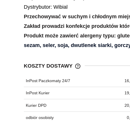
Dystrybutor: Wibial
Przechowywać w suchym i chłodnym miej
Zakład prowadzi konfekcje produktów które
Produkt może zawierć alergeny typu: glute
sezam, seler, soja, dwutlenek siarki, gorcz
KOSZTY DOSTAWY
InPost Paczkomaty 24/7
16,
CENA NIE ZAWIERA EWEN
KOSZTÓW PŁATNOŚCI
InPost Kurier
19,
Kurier DPD
20,
odbiór osobisty
0