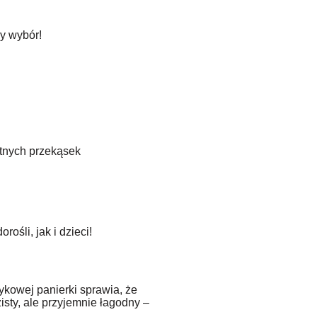
y wybór!
ntnych przekąsek
rośli, ja
k i dzieci!
ykowej panierki sprawia, że
isty, ale przyjemnie łagodny –