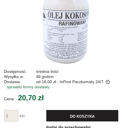
Dostępność:
średnia ilość
Wysyłka w:
48 godzin
Dostawa:
od 16,00 zł
- InPost Paczkomaty 24/7
sprawdź formy dostawy
Cena nie zawiera ewentualnych kosztów płatności
20,70 zł
Cena:
szt.
DO KOSZYKA
dodaj do przechowalni