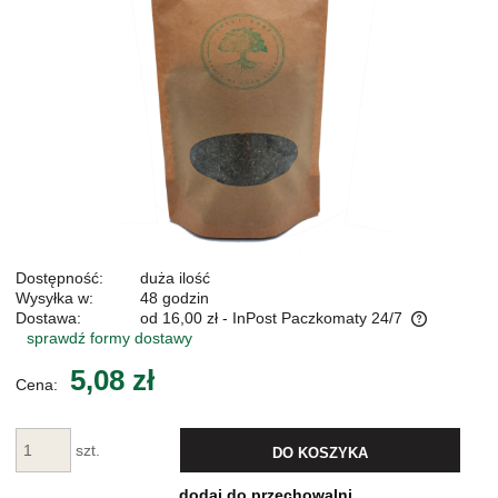
Dostępność:
duża ilość
Wysyłka w:
48 godzin
Dostawa:
od 16,00 zł
- InPost Paczkomaty 24/7
sprawdź formy dostawy
Cena nie zawiera ewentualnych kosztów płatności
5,08 zł
Cena:
szt.
DO KOSZYKA
dodaj do przechowalni