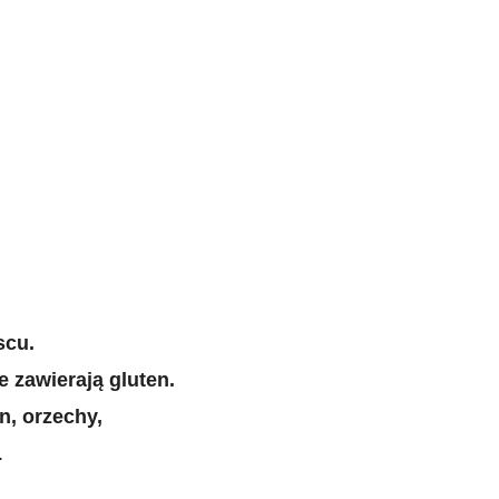
scu.
 zawierają gluten.
n, orzechy,
.