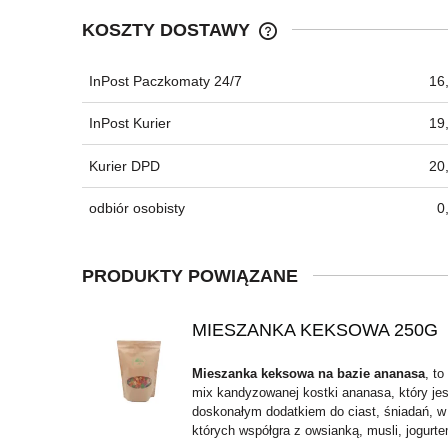
KOSZTY DOSTAWY
InPost Paczkomaty 24/7
16,
CENA NIE ZAWIERA EWEN
KOSZTÓW PŁATNOŚCI
InPost Kurier
19,
Kurier DPD
20,
odbiór osobisty
0
PRODUKTY POWIĄZANE
MIESZANKA KEKSOWA 250G
Mieszanka keksowa
na bazie ananasa
, to
mix kandyzowanej kostki ananasa, który jes
doskonałym dodatkiem do ciast, śniadań, w
których współgra z owsianką, musli, jogurte