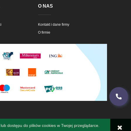
E
O NAS
i
Kontakt i dane firmy
O firmie
lub dostępu do plików cookies w Twojej przeglądarce.