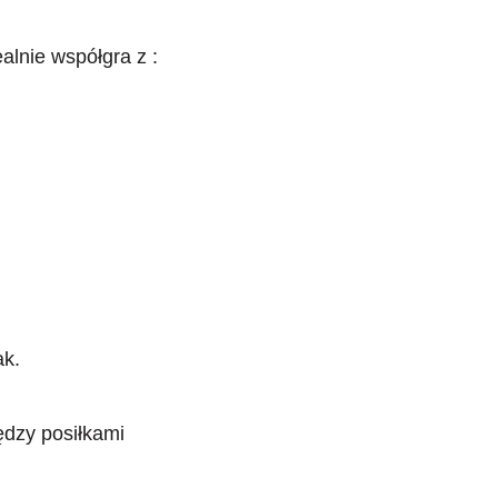
alnie współgra z :
ak.
ędzy posiłkami