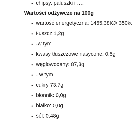
chipsy, paluszki i ….
Wartości odżywcze na 100g
wartość energetyczna: 1465,38KJ/ 350kc
tłuszcz 1,2g
-w tym
kwasy tłuszczowe nasycone: 0,5g
węglowodany: 87,3g
- w tym
cukry 73,7g
błonnik: 0,0g
białko: 0,0g
sól: 0,48g