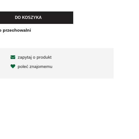
wiera ewentualnych kosztów
DO KOSZYKA
o przechowalni
zapytaj o produkt
poleć znajomemu