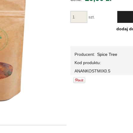
Cena nie za
płatności
szt.
dodaj d
Producent:
Spice Tree
Kod produktu:
ANANKOSTMIX0.5