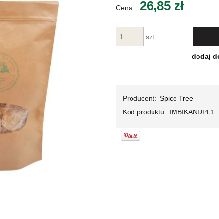
26,85 zł
Cena:
Cena nie zawiera ewentualnych kosztów
płatności
szt.
dodaj d
Producent:
Spice Tree
Kod produktu:
IMBIKANDPL1