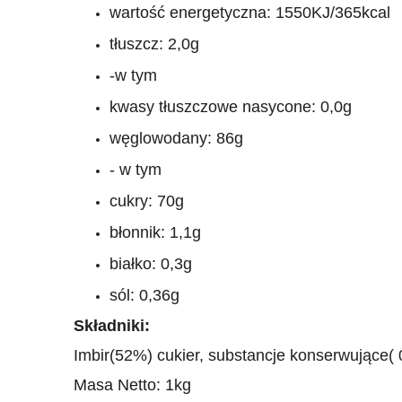
wartość energetyczna: 1550KJ/365kcal
tłuszcz: 2,0g
-w tym
kwasy tłuszczowe nasycone: 0,0g
węglowodany: 86g
- w tym
cukry: 70g
błonnik: 1,1g
białko: 0,3g
sól: 0,36g
Składniki:
Imbir(52%) cukier, substancje konserwujące(
Masa Netto: 1kg