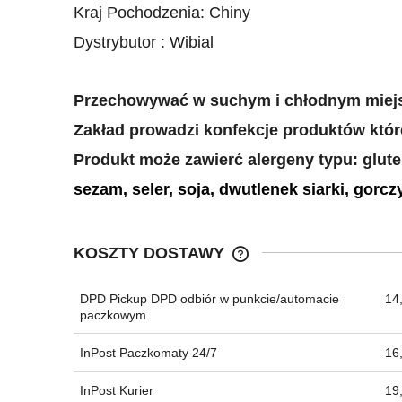
Kraj Pochodzenia: Chiny
Dystrybutor : Wibial
Przechowywać w suchym i chłodnym miej
Zakład prowadzi konfekcje produktów które
Produkt może zawierć alergeny typu: glute
sezam, seler, soja, dwutlenek siarki, gorcz
KOSZTY DOSTAWY
DPD Pickup DPD odbiór w punkcie/automacie
14,
CENA NIE ZAWIERA EWEN
paczkowym.
KOSZTÓW PŁATNOŚCI
InPost Paczkomaty 24/7
16,
InPost Kurier
19,