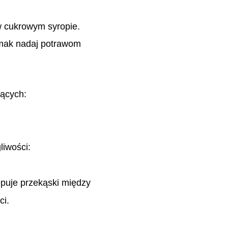
w cukrowym syropie.
mak nadaj potrawom
jących:
liwości:
ępuje przekąski między
ci.