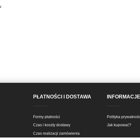
w
PŁATNOŚCI I DOSTAWA
INFORMACJ
Formy płatności
Polityka prywatnośc
Czas i koszty dostawy
Jak kupować?
Czas realizacji zamówienia