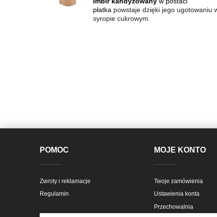
Imbir kandyzowany
w postaci
płatka
powstaje dzięki jego ugotowaniu 
syropie cukrowym.
POMOC
MOJE KONTO
Zwroty i reklamacje
Twoje zamówienia
Regulamin
Ustawienia konta
Przechowalnia