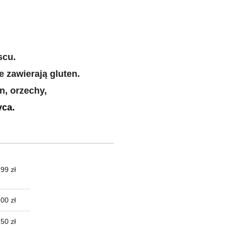
scu.
 zawierają gluten.
n, orzechy,
yca.
99 zł
TUALNYCH
00 zł
50 zł