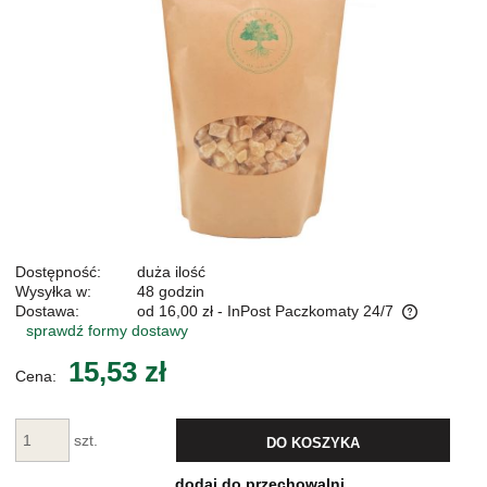
Dostępność:
duża ilość
Wysyłka w:
48 godzin
Dostawa:
od 16,00 zł
- InPost Paczkomaty 24/7
sprawdź formy dostawy
Cena nie zawiera ewentualnych kosztów płatności
15,53 zł
Cena:
szt.
DO KOSZYKA
dodaj do przechowalni