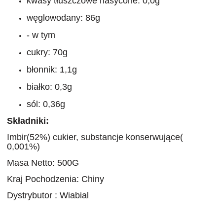
kwasy tłuszczowe nasycone: 0,0g
węglowodany: 86g
- w tym
cukry: 70g
błonnik: 1,1g
białko: 0,3g
sól: 0,36g
Składniki:
Imbir(52%) cukier, substancje konserwujące(
0,001%)
Masa Netto: 500G
Kraj Pochodzenia: Chiny
Dystrybutor : Wiabial