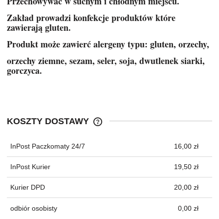
Przechowywać w suchym i chłodnym miejscu.
Zakład prowadzi konfekcje produktów które
zawierają gluten.
Produkt może zawierć alergeny typu: gluten, orzechy,
orzechy ziemne, sezam, seler, soja, dwutlenek siarki,
gorczyca.
KOSZTY DOSTAWY
CENA NIE ZAWIERA EWENTUALNYC
KOSZTÓW PŁATNOŚCI
InPost Paczkomaty 24/7
16,00 zł
InPost Kurier
19,50 zł
Kurier DPD
20,00 zł
odbiór osobisty
0,00 zł