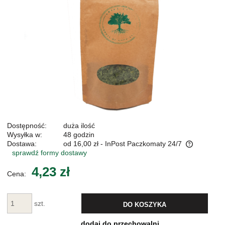
Dostępność:
duża ilość
Wysyłka w:
48 godzin
Dostawa:
od 16,00 zł
- InPost Paczkomaty 24/7
sprawdź formy dostawy
Cena nie zawiera ewentualnych kosztów płatności
4,23 zł
Cena:
szt.
DO KOSZYKA
dodaj do przechowalni