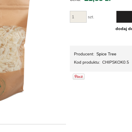
Cena nie za
płatności
szt.
dodaj d
Producent:
Spice Tree
Kod produktu:
CHIPSKOK0.5