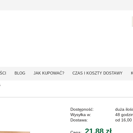
ŚCI
BLOG
JAK KUPOWAĆ?
CZAS I KOSZTY DOSTAWY
G
Dostępność:
duża iloś
Wysyłka w:
48 godzi
Dostawa:
od 16,00 
21,88 zł
Cena: