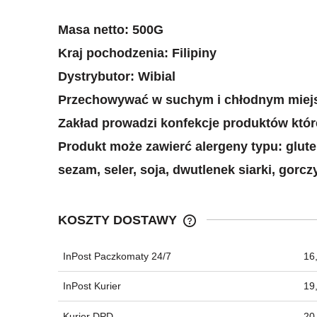
Masa netto: 500G
Kraj pochodzenia: Filipiny
Dystrybutor: Wibial
Przechowywać w suchym i chłodnym miej
Zakład prowadzi konfekcje produktów które
Produkt może zawierć alergeny typu: glute
sezam, seler, soja, dwutlenek siarki, gorcz
KOSZTY DOSTAWY
InPost Paczkomaty 24/7
16,
CENA NIE ZAWIERA EWEN
KOSZTÓW PŁATNOŚCI
InPost Kurier
19,
Kurier DPD
20,