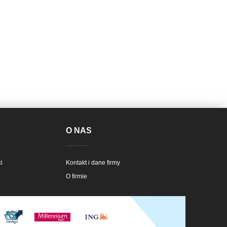
E
O NAS
i
Kontakt i dane firmy
O firmie