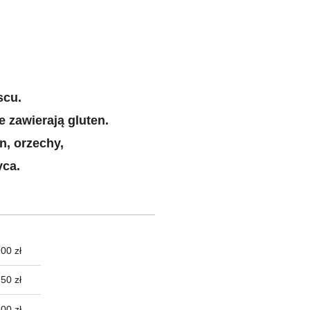
scu.
 zawierają gluten.
n, orzechy,
yca.
00 zł
TUALNYCH
50 zł
00 zł