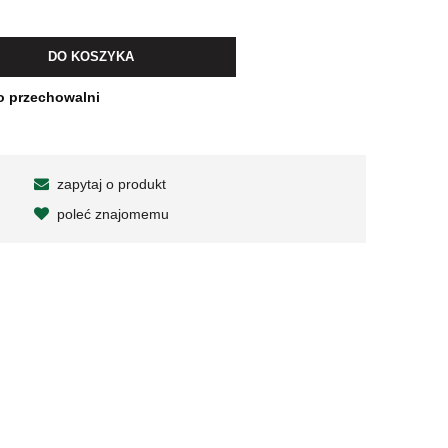
wiera ewentualnych kosztów
DO KOSZYKA
o przechowalni
zapytaj o produkt
poleć znajomemu