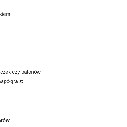
ikiem
eczek czy batonów.
spółgra z:
atów.