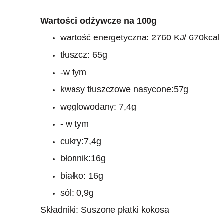
Wartości odżywcze na 100g
wartość energetyczna: 2760 KJ/ 670kcal
tłuszcz: 65g
-w tym
kwasy tłuszczowe nasycone:57g
węglowodany: 7,4g
- w tym
cukry:7,4g
błonnik:16g
białko: 16g
sól: 0,9g
Składniki: Suszone płatki kokosa