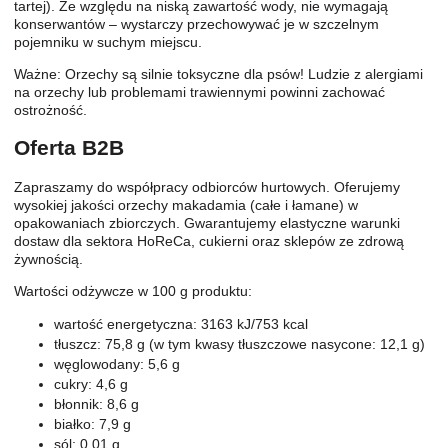
tartej). Ze względu na niską zawartość wody, nie wymagają
konserwantów – wystarczy przechowywać je w szczelnym
pojemniku w suchym miejscu.
Ważne: Orzechy są silnie toksyczne dla psów! Ludzie z alergiami
na orzechy lub problemami trawiennymi powinni zachować
ostrożność.
Oferta B2B
Zapraszamy do współpracy odbiorców hurtowych. Oferujemy
wysokiej jakości orzechy makadamia (całe i łamane) w
opakowaniach zbiorczych. Gwarantujemy elastyczne warunki
dostaw dla sektora HoReCa, cukierni oraz sklepów ze zdrową
żywnością.
Wartości odżywcze w 100 g produktu:
wartość energetyczna: 3163 kJ/753 kcal
tłuszcz: 75,8 g (w tym kwasy tłuszczowe nasycone: 12,1 g)
węglowodany: 5,6 g
cukry: 4,6 g
błonnik: 8,6 g
białko: 7,9 g
sól: 0,01 g