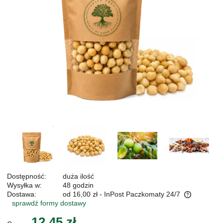
Dostępność:
duża ilość
Wysyłka w:
48 godzin
Dostawa:
od 16,00 zł
- InPost Paczkomaty 24/7
sprawdź formy dostawy
Cena nie zawiera ewentualnych kosztów płatności
12,45 zł