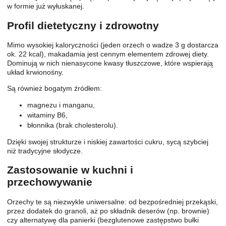
w formie już wyłuskanej.
Profil dietetyczny i zdrowotny
Mimo wysokiej kaloryczności (jeden orzech o wadze 3 g dostarcza
ok. 22 kcal), makadamia jest cennym elementem zdrowej diety.
Dominują w nich nienasycone kwasy tłuszczowe, które wspierają
układ krwionośny.
Są również bogatym źródłem:
magnezu i manganu,
witaminy B6,
błonnika (brak cholesterolu).
Dzięki swojej strukturze i niskiej zawartości cukru, sycą szybciej
niż tradycyjne słodycze.
Zastosowanie w kuchni i
przechowywanie
Orzechy te są niezwykle uniwersalne: od bezpośredniej przekąski,
przez dodatek do granoli, aż po składnik deserów (np. brownie)
czy alternatywę dla panierki (bezglutenowe zastępstwo bułki