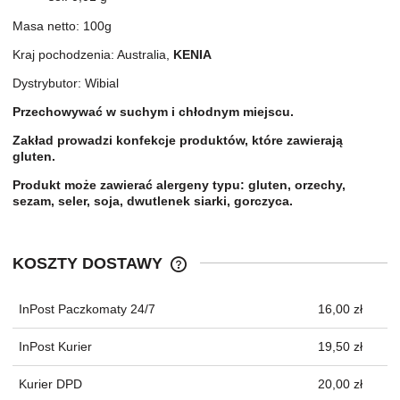
Masa netto: 100g
Kraj pochodzenia: Australia,
KENIA
Dystrybutor: Wibial
Przechowywać w suchym i chłodnym miejscu.
Zakład prowadzi konfekcje produktów, które zawierają
gluten.
Produkt może zawierać alergeny typu: gluten, orzechy,
sezam, seler, soja, dwutlenek siarki, gorczyca.
KOSZTY DOSTAWY
CENA NIE ZAWIERA EWENTUALNYC
KOSZTÓW PŁATNOŚCI
InPost Paczkomaty 24/7
16,00 zł
InPost Kurier
19,50 zł
Kurier DPD
20,00 zł