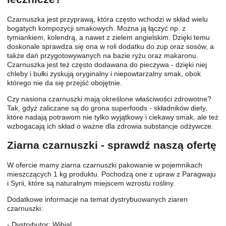
Czarnuszka jest przyprawą, która często wchodzi w skład wielu
bogatych kompozycji smakowych. Można ją łączyć np. z
tymiankiem, kolendrą, a nawet z zielem angielskim. Dzięki temu
doskonale sprawdza się ona w roli dodatku do zup oraz sosów, a
także dań przygotowywanych na bazie ryżu oraz makaronu.
Czarnuszka jest też często dodawana do pieczywa - dzięki niej
chleby i bułki zyskują oryginalny i niepowtarzalny smak, obok
którego nie da się przejść obojętnie.
Czy nasiona czarnuszki mają określone właściwości zdrowotne?
Tak, gdyż zaliczane są do grona superfoods - składników diety,
które nadają potrawom nie tylko wyjątkowy i ciekawy smak, ale też
wzbogacają ich skład o ważne dla zdrowia substancje odżywcze.
Ziarna czarnuszki - sprawdź naszą ofertę
W ofercie mamy ziarna czarnuszki pakowanie w pojemnikach
mieszczących 1 kg produktu. Pochodzą one z upraw z Paragwaju
i Syrii, które są naturalnym miejscem wzrostu rośliny.
Dodatkowe informacje na temat dystrybuowanych ziaren
czarnuszki:
- Dystrybutor: Wibial.