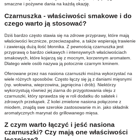
smaczne i pożywne dania na każdą okazję.
Czarnuszka - właściwości smakowe i do
czego warto ją stosować?
Dziś bardzo często stawia się na zdrowe przyprawy, które mają
właściwości lecznicze, przeciwzapalne, a także wspierają trawienie
i zawierają dużą ilość błonnika. Z pewnością czarnuszka jest
przyprawą o bardzo ciekawych i intensywnych właściwościach
smakowych, które kojarzą się z mocnym, korzennym aromatem.
Dlatego wiele osób nazywa ją potocznie czarnym kminem.
Oferowane przez nas nasiona czarnuszki można wykorzystać na
wiele różnych sposobów. Często łączy się ją z daniami mięsnymi
(np. wołowina, wieprzowina, jagnięcina i drób). Niektórzy
wykorzystują również jej ziarna do przygotowania oleju z
czarnuszki, który sprawdza się w roli dodatku do sałatek i
zdrowych przekąsek. Z kolei zmielone nasiona połączone z
miodem, znajdą swe szerokie zastosowanie m.in. jako składnik
aromatycznych marynat do grillowanego mięsa.
Z czym warto łączyć i jeść nasiona
czarnuszki? Czy mają one właściwości
lecznicze?