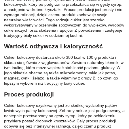
kokosowych, który po podgrzaniu przekształca się w gęsty syrop,
a następnie w drobne kryształki. Proces produkcji jest prosty i nie
wymaga rafinacji, dzięki czemu produkt zachowuje swoje
naturalne właściwości. Tego rodzaju cukier jest szeroko
wykorzystywany w przemyśle spożywczym do wypieków, wyrobów
cukierniczych oraz słodzenia napojów. Z powodzeniem zastępuje
tradycyjny biały cukier w codziennej kuchni.
Wartość odżywcza i kaloryczność
Cukier kokosowy dostarcza około 380 kcal w 100 g produktu i
składa się głównie z węglowodanów. Zawiera naturalny błonnik, w
tym inulinę, która może wspierać stabilność poziomu glukozy. W
jego składzie obecne są także mikroelementy, takie jak potas,
magnez, cynk i żelazo, a także witaminy z grupy B, co czyni go
lepszym wyborem niż tradycyjny biały cukier.
Proces produkcji
Cukier kokosowy uzyskiwany jest ze słodkiej wydzieliny pąków
kwiatowych palmy kokosowej. Zebrany nektar jest podgrzewany, a
następnie przetwarzany na gęsty syrop, który po ochłodzeniu
przybiera postać drobnych kryształków. Cały proces produkcji
odbywa się bez intensywnej rafinacji, dzięki czemu produkt