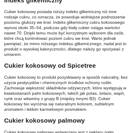
Indeks glikemiczny
Cukier kokosowy posiada niższy indeks glikemiczny niż inne
rodzaje cukru, co oznacza, że powoduje wolniejsze podnoszenie
poziomu glukozy we krwi. Indeks glikemiczny cukru kokosowego
wynosi około 35–54, podczas gdy biały cukier osiąga wartości
nawet 70. Dzięki temu może być korzystnym wyborem dla osób,
które chcą kontrolować poziom cukru we krwi. Warto jednak
pamiętać, że mimo niższego indeksu glikemicznego, nadal jest to
produkt o wysokiej kaloryczności, dlatego należy go spożywać z
umiarem.
Cukier kokosowy od Spicetree
Cukier kokosowy to produkt pozyskiwany w sposób naturalny, bez
użycia pestycydów i chemicznych środków ochrony roślin.
Zachowuje większość składników odżywczych, które występują w
kwiatostanach palm kokosowych, takich jak potas, żelazo, wapń,
cynk oraz witaminy z grupy B (między innymi B3). Cukier
kokosowy bio wyróżnia się naturalnym kolorem, subtelnym
aromatem i lekkim karmelowym posmakiem.
Cukier kokosowy palmowy
Cukier kokosowy palmowy wytwarzany jest z nektaru palm