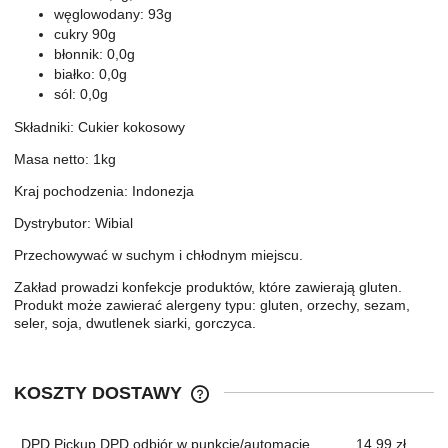
węglowodany: 93g
cukry 90g
błonnik: 0,0g
białko: 0,0g
sól: 0,0g
Składniki: Cukier kokosowy
Masa netto: 1kg
Kraj pochodzenia: Indonezja
Dystrybutor: Wibial
Przechowywać w suchym i chłodnym miejscu.
Zakład prowadzi konfekcje produktów, które zawierają gluten.
Produkt może zawierać alergeny typu: gluten, orzechy, sezam,
seler, soja, dwutlenek siarki, gorczyca.
KOSZTY DOSTAWY
CENA NIE ZAWIERA EWENTUALNYC
KOSZTÓW PŁATNOŚCI
DPD Pickup DPD odbiór w punkcie/automacie
14,99 zł