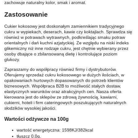
zachowuje naturalny kolor, smak i aromat.
Zastosowanie
Cukier kokosowy jest doskonałym zamiennikiem tradycyjnego
cukru w wypiekach, deserach, kawie czy koktajlach. Sprawdza się
również w potrawach wytrawnych, podkreślając smaku potraw
orientalnych i dań kuchni azjatyckiej. Ze względu na niski indeks
glikemiczny niż inne rodzaje cukru, jest chętnie wybierany przez
osoby dbające o zbilansowaną dietę i kontrolujące poziom
glukozy.
Zapraszamy do współpracy również firmy i dystrybutorów.
Oferujemy sprzedaż cukru kokosowego w dużych ilościach, w
opakowaniach hurtowych dopasowanych do potrzeb klientów
biznesowych. Współpraca B2B to możliwość stałych dostaw,
elastycznych warunków oraz atrakcyjnych cen. Nasza oferta
kierowana jest do sklepów ze zdrową żywnością, kawiarni,
cukierni, hoteli i firm cateringowych poszukujących naturalnych
słodzików wysokiej jakości.
Wartości odżywcze na 100g
wartość energetyczna: 1598KJ/382kcal
tłuszcz 0,0g,