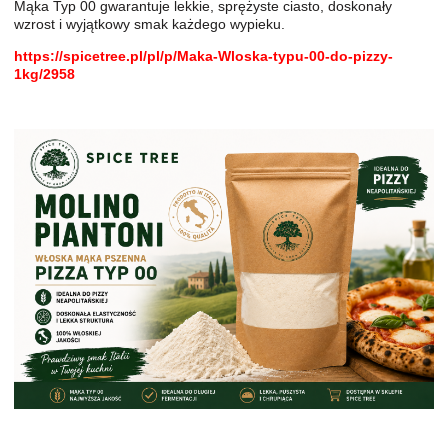
Mąka Typ 00 gwarantuje lekkie, sprężyste ciasto, doskonały
wzrost i wyjątkowy smak każdego wypieku.
https://spicetree.pl/pl/p/Maka-Wloska-typu-00-do-pizzy-
1kg/2958