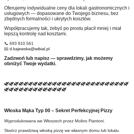
Oferujemy indywidualne ceny dla lokali gastronomicznych i
usługowych — dopasowane do Twojego biznesu, bez
zbędnych formalności i ukrytych kosztów.
Współpracujemy tak, żebyś po prostu płacił mniej i miał
lepszą kontrolę nad kosztami.
📞 693 810 561
📧
d.kajewska@wibial.pl
Zadzwoń lub napisz — sprawdzimy, jak możemy
obniżyć Twoje wydatki.
🌿🌿🌿🌿🌿🌿🌿🌿🌿🌿🌿🌿🌿🌿🌿🌿🌿🌿🌿🌿🌿🌿🌿🌿🌿🌿
🌿🌿🌿🌿🌿🌿🌿🌿🌿🌿🌿🌿🌿
Włoska Mąka Typ 00 – Sekret Perfekcyjnej Pizzy
Wyprodukowana we Włoszech przez Molino Piantoni.
Stwórz prawdziwą włoską pizzę we własnym domu lub lokalu.