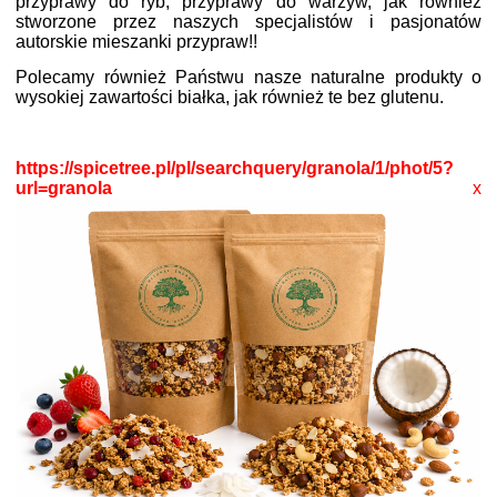
przyprawy do ryb, przyprawy do warzyw, jak również
stworzone przez naszych specjalistów i pasjonatów
autorskie mieszanki przypraw!!
Polecamy również Państwu nasze naturalne produkty o
wysokiej zawartości białka, jak również te bez glutenu.
https://spicetree.pl/pl/searchquery/granola/1/phot/5?
url=granola
x