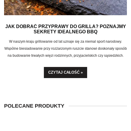
JAK DOBRAĆ PRZYPRAWY DO GRILLA? POZNAJMY
SEKRETY IDEALNEGO BBQ
W naszym kraju grillowanie od lat uznaje się za niemal sport narodowy.
Wspólne biesiadowanie przy rozżarzonym ruszcie stanowi doskonały sposób
na budowanie trwałych więzi rodzinnych, przyjacielskich czy sąsiedzkich.
Przyjemny aromat dymu oraz skwierczącego jedzenia błyskawicznie
wprowadza wszystkich gości w radosny nastrój. Właśnie w takich momentach
CZYTAJ CAŁOŚĆ »
warto zadbać o detale, nadające każdemu kęsowi wyjątkowego charakteru.
POLECANE PRODUKTY