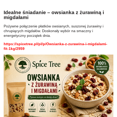
Idealne śniadanie – owsianka z żurawiną i
migdałami
Pożywne połączenie płatków owsianych, suszonej żurawiny i
chrupiących migdałów. Doskonały wybór na smaczny i
energetyczny początek dnia.
https://spicetree.pl/pl/p/Owsianka-z-zurawina-i-migdalami-
fit-1kg/2959