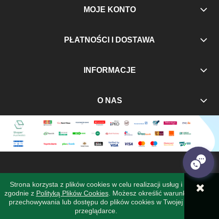
MOJE KONTO
PŁATNOŚCI I DOSTAWA
INFORMACJE
O NAS
Strona korzysta z plików cookies w celu realizacji usług i
zgodnie z
Polityką Plików Cookies
. Możesz określić warunki
POKAŻ PEŁNĄ WERSJĘ STRONY
przechowywania lub dostępu do plików cookies w Twojej
przeglądarce.
Sklep internetowy Shoper Premium