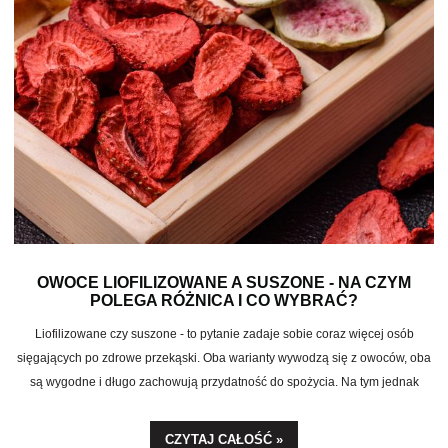
OWOCE LIOFILIZOWANE A SUSZONE - NA CZYM
POLEGA RÓŻNICA I CO WYBRAĆ?
Liofilizowane czy suszone - to pytanie zadaje sobie coraz więcej osób
sięgających po zdrowe przekąski. Oba warianty wywodzą się z owoców, oba
są wygodne i długo zachowują przydatność do spożycia. Na tym jednak
podobieństwa się kończą. Różnice w procesie produkcji, wartościach
odżywczych, zawartości cukru i trwałości są na tyle znaczące, że warto je
CZYTAJ CAŁOŚĆ »