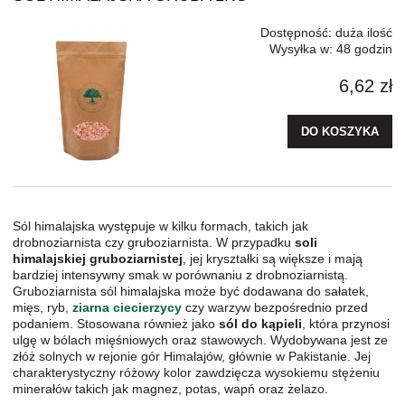
Dostępność:
duża ilość
Wysyłka w:
48 godzin
6,62 zł
DO KOSZYKA
Sól himalajska występuje w kilku formach, takich jak
drobnoziarnista czy gruboziarnista. W przypadku
soli
himalajskiej gruboziarnistej
, jej kryształki są większe i mają
bardziej intensywny smak w porównaniu z drobnoziarnistą.
Gruboziarnista sól himalajska może być dodawana do sałatek,
mięs, ryb,
ziarna ciecierzycy
czy warzyw bezpośrednio przed
podaniem. Stosowana również jako
sól do kąpieli
, która przynosi
ulgę w bólach mięśniowych oraz stawowych. Wydobywana jest ze
złóż solnych w rejonie gór Himalajów, głównie w Pakistanie. Jej
charakterystyczny różowy kolor zawdzięcza wysokiemu stężeniu
minerałów takich jak magnez, potas, wapń oraz żelazo.