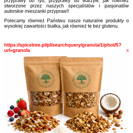
przyprawy do ryb, przyprawy do warzyw, jak również
stworzone przez naszych specjalistów i pasjonatów
autorskie mieszanki przypraw!!
Polecamy również Państwu nasze naturalne produkty o
wysokiej zawartości białka, jak również te bez glutenu.
https://spicetree.pl/pl/searchquery/granola/1/phot/5?
url=granola
x