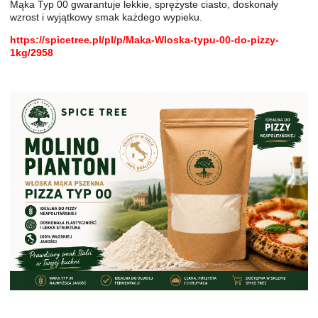
Mąka Typ 00 gwarantuje lekkie, sprężyste ciasto, doskonały
wzrost i wyjątkowy smak każdego wypieku.
https://spicetree.pl/pl/p/Maka-Wloska-typu-00-do-pizzy-
1kg/2958