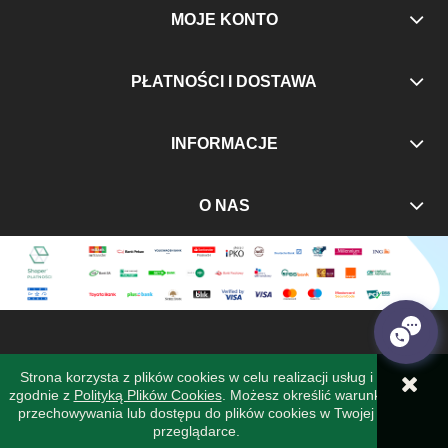
MOJE KONTO
PŁATNOŚCI I DOSTAWA
INFORMACJE
O NAS
Strona korzysta z plików cookies w celu realizacji usług i
zgodnie z
Polityką Plików Cookies
. Możesz określić warunki
POKAŻ PEŁNĄ WERSJĘ STRONY
przechowywania lub dostępu do plików cookies w Twojej
przeglądarce.
Sklep internetowy Shoper Premium