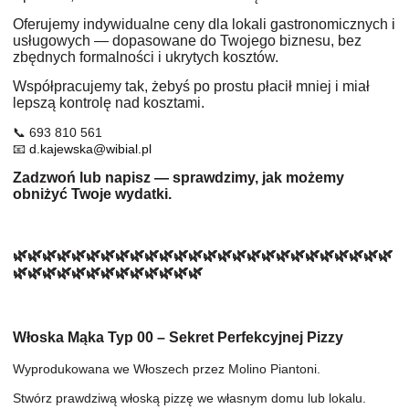
Oferujemy indywidualne ceny dla lokali gastronomicznych i
usługowych — dopasowane do Twojego biznesu, bez
zbędnych formalności i ukrytych kosztów.
Współpracujemy tak, żebyś po prostu płacił mniej i miał
lepszą kontrolę nad kosztami.
📞 693 810 561
📧
d.kajewska@wibial.pl
Zadzwoń lub napisz — sprawdzimy, jak możemy
obniżyć Twoje wydatki.
🌿🌿🌿🌿🌿🌿🌿🌿🌿🌿🌿🌿🌿🌿🌿🌿🌿🌿🌿🌿🌿🌿🌿🌿🌿🌿
🌿🌿🌿🌿🌿🌿🌿🌿🌿🌿🌿🌿🌿
Włoska Mąka Typ 00 – Sekret Perfekcyjnej Pizzy
Wyprodukowana we Włoszech przez Molino Piantoni.
Stwórz prawdziwą włoską pizzę we własnym domu lub lokalu.