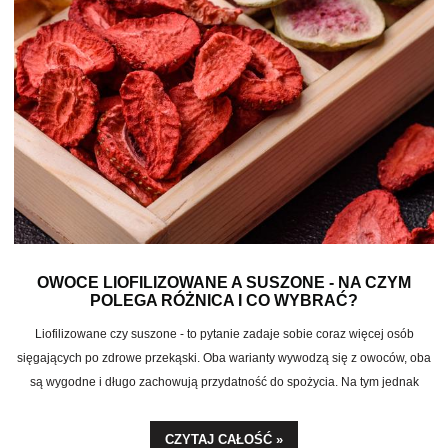
OWOCE LIOFILIZOWANE A SUSZONE - NA CZYM
POLEGA RÓŻNICA I CO WYBRAĆ?
Liofilizowane czy suszone - to pytanie zadaje sobie coraz więcej osób
sięgających po zdrowe przekąski. Oba warianty wywodzą się z owoców, oba
są wygodne i długo zachowują przydatność do spożycia. Na tym jednak
podobieństwa się kończą. Różnice w procesie produkcji, wartościach
odżywczych, zawartości cukru i trwałości są na tyle znaczące, że warto je
CZYTAJ CAŁOŚĆ »