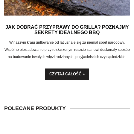
JAK DOBRAĆ PRZYPRAWY DO GRILLA? POZNAJMY
SEKRETY IDEALNEGO BBQ
W naszym kraju grillowanie od lat uznaje się za niemal sport narodowy.
Wspólne biesiadowanie przy rozżarzonym ruszcie stanowi doskonały sposób
na budowanie trwałych więzi rodzinnych, przyjacielskich czy sąsiedzkich.
Przyjemny aromat dymu oraz skwierczącego jedzenia błyskawicznie
wprowadza wszystkich gości w radosny nastrój. Właśnie w takich momentach
CZYTAJ CAŁOŚĆ »
warto zadbać o detale, nadające każdemu kęsowi wyjątkowego charakteru.
POLECANE PRODUKTY