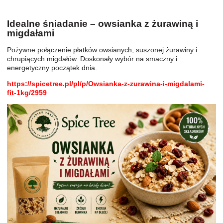
Idealne śniadanie – owsianka z żurawiną i
migdałami
Pożywne połączenie płatków owsianych, suszonej żurawiny i
chrupiących migdałów. Doskonały wybór na smaczny i
energetyczny początek dnia.
https://spicetree.pl/pl/p/Owsianka-z-zurawina-i-migdalami-
fit-1kg/2959