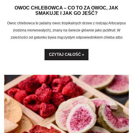
OWOC CHLEBOWCA – CO TO ZA OWOC, JAK
SMAKUJE I JAK GO JEŚĆ?
Owoc chlebowca to jadalny owoc tropikalnych drzew z rodzaju Artocarpus
(rodzina morwowatych), znany na świecie głównie jako jackfruit. W
zależności od gatunku bywa mączystym odpowiednikiem chleba albo
słodkim olbrzymem, który przy niedojrzeniu z powodzeniem zastępuje mięso.
To jeden z najbardziej wszechstronnych owoców egzotycznych, jakie trafiają
CZYTAJ CAŁOŚĆ »
dziś na polskie stoły.