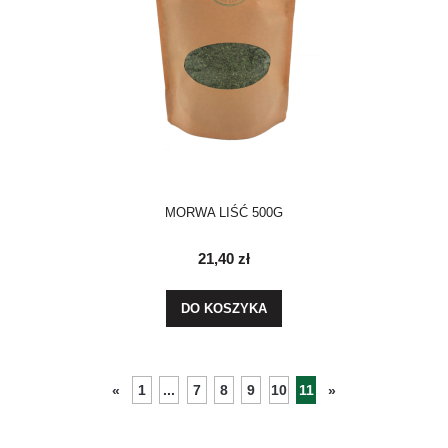
MORWA LIŚĆ 500G
21,40 zł
DO KOSZYKA
1
...
7
8
9
10
11
«
»