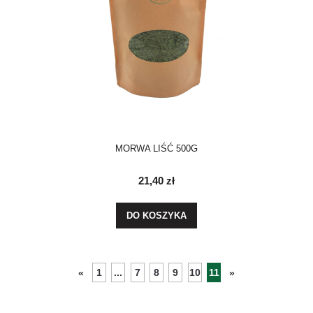
MORWA LIŚĆ 500G
21,40 zł
DO KOSZYKA
1
...
7
8
9
10
11
«
»